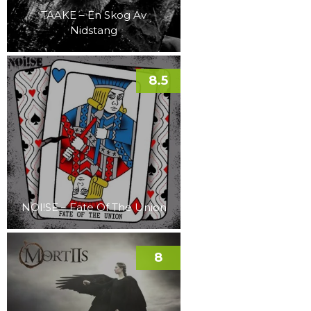
TAAKE – En Skog Av
Nidstang
8.5
NOI!SE – Fate Of The Union
8