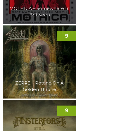
MOTHICA – Somewhere In
Between
9
ZERRE – Rotting On A
Golden Throne
9