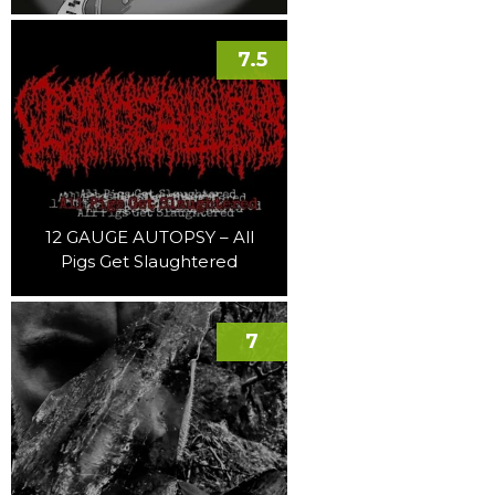
7.5
12 GAUGE AUTOPSY – All
Pigs Get Slaughtered
7