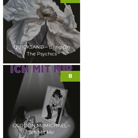
QUICKSAND – Bring On
The Psychics
8
GORDON McMICHAEL –
Ich Mit Mir