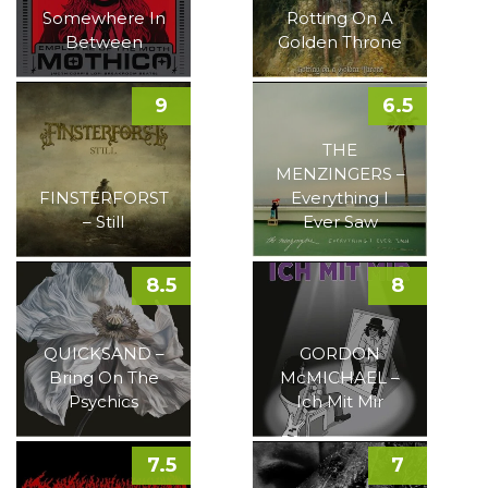
Somewhere In
Rotting On A
Between
Golden Throne
9
6.5
THE
MENZINGERS –
FINSTERFORST
Everything I
– Still
Ever Saw
8.5
8
QUICKSAND –
GORDON
Bring On The
McMICHAEL –
Psychics
Ich Mit Mir
7.5
7