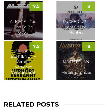
7.5
8
ALICATE – Too
FUCKED UP –
Bad To Be
Year Of The
Good
Monkey
7.5
8
MICHAEL
BEHRENDT –
Verhört
MASTERPLAN
Verkannt
–
Vereinnahmt
Metalmorphosis
RELATED POSTS