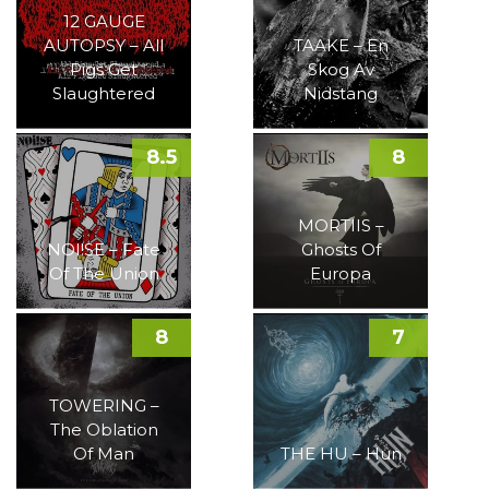
12 GAUGE
AUTOPSY – All
TAAKE – En
Pigs Get
Skog Av
Slaughtered
Nidstang
8.5
8
MORTIIS –
NOI!SE – Fate
Ghosts Of
Of The Union
Europa
8
7
TOWERING –
The Oblation
Of Man
THE HU – Hun