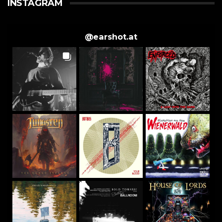
INSTAGRAM
@
earshot.at