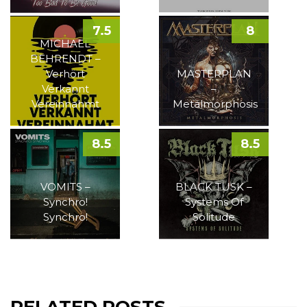
7.5
8
MICHAEL
BEHRENDT –
Verhört
MASTERPLAN
Verkannt
–
Vereinnahmt
Metalmorphosis
8.5
8.5
VOMITS –
BLACK TUSK –
Synchro!
Systems Of
Synchro!
Solitude