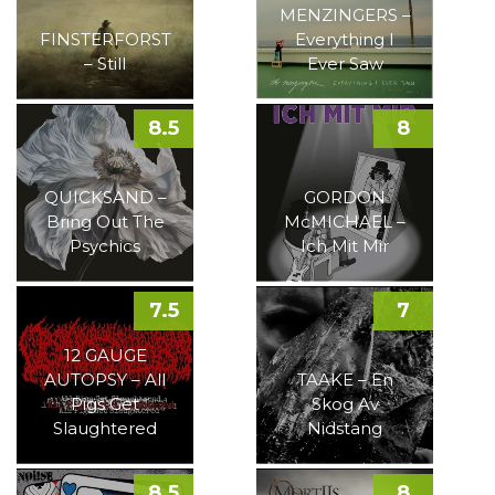
MENZINGERS –
FINSTERFORST
Everything I
– Still
Ever Saw
8.5
8
QUICKSAND –
GORDON
Bring Out The
McMICHAEL –
Psychics
Ich Mit Mir
7.5
7
12 GAUGE
AUTOPSY – All
TAAKE – En
Pigs Get
Skog Av
Slaughtered
Nidstang
8.5
8