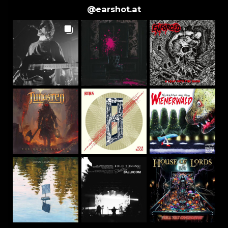
@
earshot.at