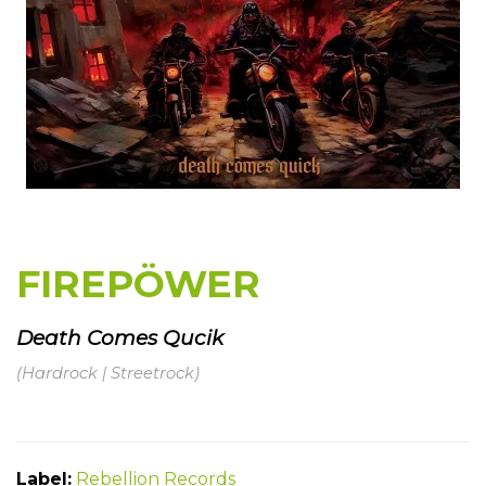
FIREPÖWER
Death Comes Qucik
(Hardrock | Streetrock)
Label:
Rebellion Records