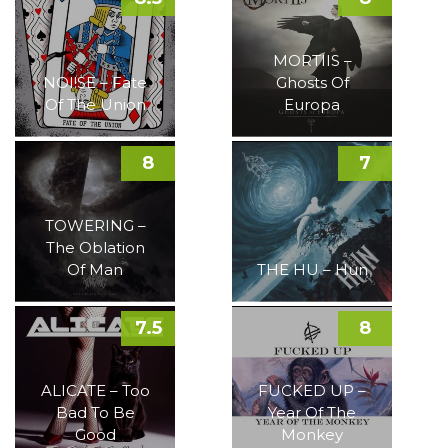
MORTIIS –
NOI!SE – Fate
Ghosts Of
Of The Union
Europa
8
7
TOWERING –
The Oblation
Of Man
THE HU – Hun
7.5
8
ALICATE – Too
FUCKED UP –
Bad To Be
Year Of The
Good
Monkey