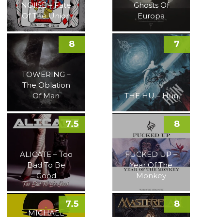
NOI!SE – Fate
Ghosts Of
Of The Union
Europa
8
7
TOWERING –
The Oblation
Of Man
THE HU – Hun
7.5
8
ALICATE – Too
FUCKED UP –
Bad To Be
Year Of The
Good
Monkey
7.5
8
MICHAEL