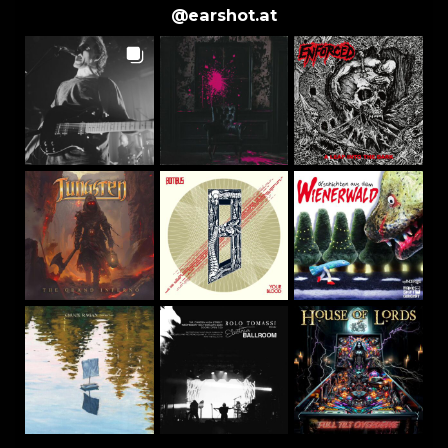
@
earshot.at