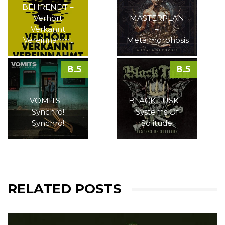
BEHRENDT –
Verhört
MASTERPLAN
Verkannt
–
Vereinnahmt
Metalmorphosis
8.5
8.5
VOMITS –
BLACK TUSK –
Synchro!
Systems Of
Synchro!
Solitude
RELATED POSTS