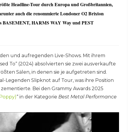
ßte Headline-Tour durch Europa und Großbritannien,
 darunter auch die renommierte Londoner O2 Brixton
e Bands BASEMENT, HARMS WAY Way und PEST
ilden und aufregenden Live-Shows. Mit ihrem
d To“ (2024) absolvierten sie zwei ausverkaufte
ßten Sälen, in denen sie je aufgetreten sind.
l-Legenden Slipknot auf Tour, was ihre Position
re zementierte. Bei den Grammy Awards 2025
 Poppy)
“ in der Kategorie
Best Metal Performance