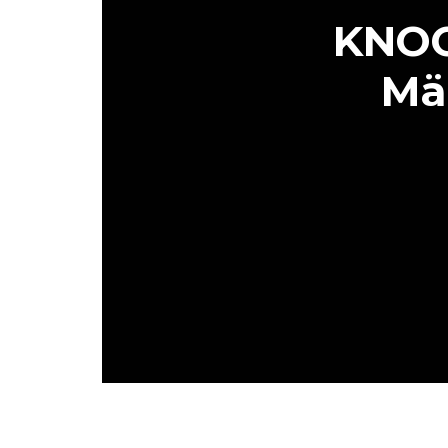
KNOC
Mä