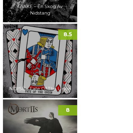
TAAKE – En Skog Av
Nidstang
8.5
NOI!SE – Fate Of The Union
8