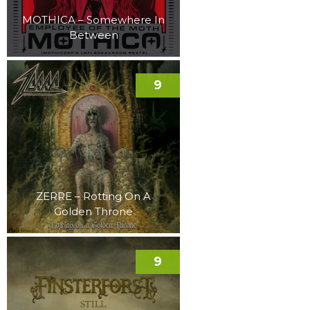
MOTHICA – Somewhere In
Between
9
ZERRE – Rotting On A
Golden Throne
9