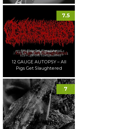
7.5
12 GAUGE AUTOPSY – All
Pigs Get Slaughtered
7