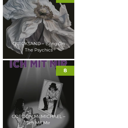
QUICKSAND – Bring On
The Psychics
8
GORDON McMICHAEL –
Ich Mit Mir