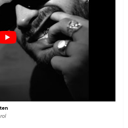
ten
rol