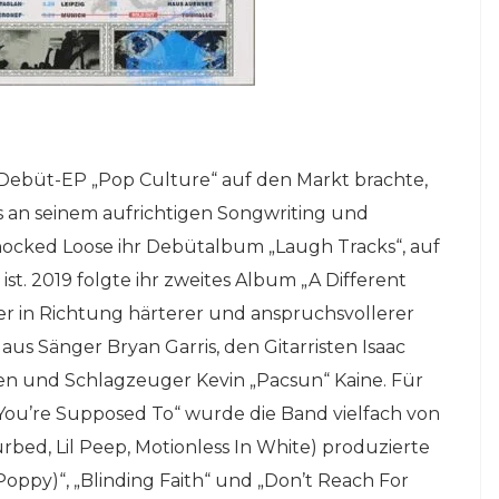
 Debüt-EP „Pop Culture“ auf den Markt brachte,
s an seinem aufrichtigen Songwriting und
 Knocked Loose ihr Debütalbum „Laugh Tracks“, auf
t. 2019 folgte ihr zweites Album „A Different
ter in Richtung härterer und anspruchsvollerer
s Sänger Bryan Garris, den Gitarristen Isaac
ten und Schlagzeuger Kevin „Pacsun“ Kaine. Für
You’re Supposed To“ wurde die Band vielfach von
rbed, Lil Peep, Motionless In White) produzierte
 Poppy)“, „Blinding Faith“ und „Don’t Reach For