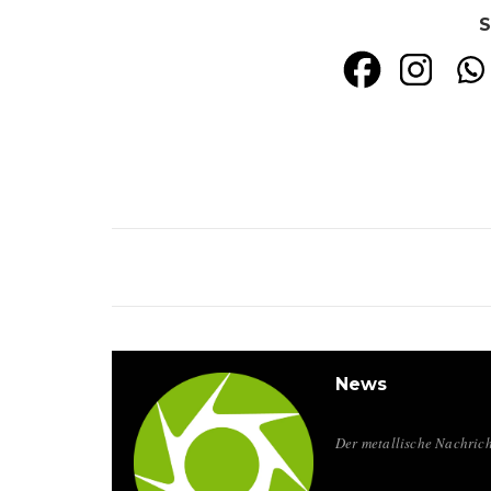
S
News
Der metallische Nachrich