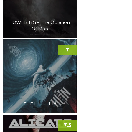
TOWERING – The Oblation
Of Man
7
THE HU – Hun
7.5