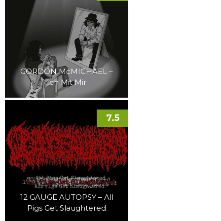
GORDON McMICHAEL –
Ich Mit Mir
7.5
12 GAUGE AUTOPSY – All
Pigs Get Slaughtered