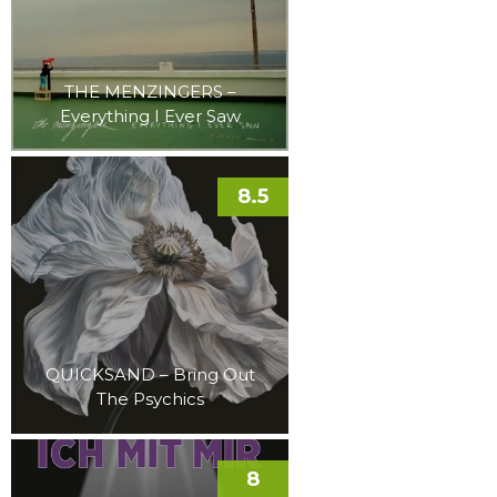
THE MENZINGERS –
Everything I Ever Saw
8.5
QUICKSAND – Bring Out
The Psychics
8