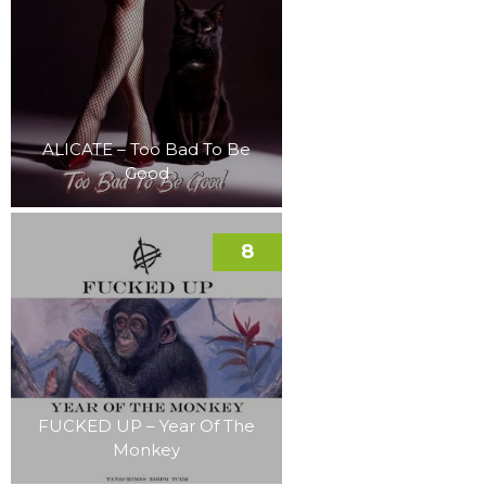
ALICATE – Too Bad To Be
Good
8
FUCKED UP – Year Of The
Monkey