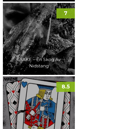
7
TAAKE – En Skog Av
Nidstang
8.5