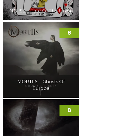
NOI!SE – Fate Of The Union
8
MORTIIS – Ghosts Of
Europa
8