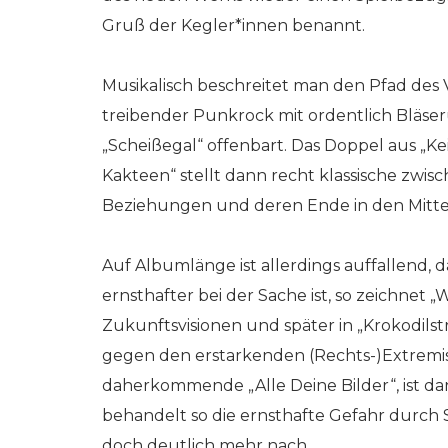
Gruß der Kegler*innen benannt.
Musikalisch beschreitet man den Pfad des
treibender Punkrock mit ordentlich Bläse
„Scheißegal“ offenbart. Das Doppel aus „K
Kakteen“ stellt dann recht klassische zw
Beziehungen und deren Ende in den Mitte
Auf Albumlänge ist allerdings auffallend, 
ernsthafter bei der Sache ist, so zeichnet „
Zukunftsvisionen und später in „Krokodils
gegen den erstarkenden (Rechts-)Extremis
daherkommende „Alle Deine Bilder“, ist da
behandelt so die ernsthafte Gefahr durch 
doch deutlich mehr nach.