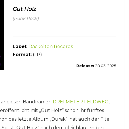
Gut Holz
(Punk Rock)
Label:
Dackelton Records
Format:
(LP)
Release:
28.03. 2025
 grandiosen Bandnamen
DREI METER FELDWEG
,
röffentlicht mit „Gut Holz“ schon ihr fünftes
on das letzte Album „Durak“, hat auch der Titel
 So ist „Gut Holz“ nach dem gleichlautenden