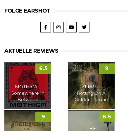
FOLGE EARSHOT
AKTUELLE REVIEWS
6.5
9
MOTHICA –
ZERRE –
Somewhere In
Rotting On A
Between
Golden Throne
9
6.5
THE