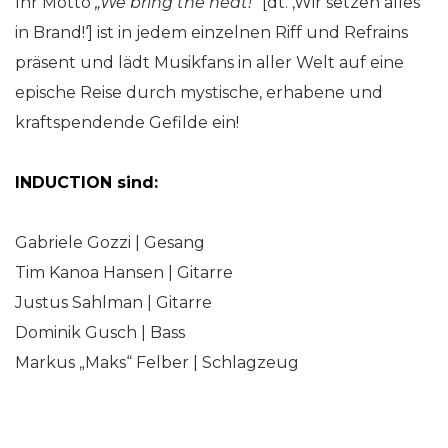
Ihr Motto
„We bring the heat!“
[dt. ‚Wir setzen alles
in Brand!‘] ist in jedem einzelnen Riff und Refrains
präsent und lädt Musikfans in aller Welt auf eine
epische Reise durch mystische, erhabene und
kraftspendende Gefilde ein!
INDUCTION sind:
Gabriele Gozzi | Gesang
Tim Kanoa Hansen | Gitarre
Justus Sahlman | Gitarre
Dominik Gusch | Bass
Markus „Maks“ Felber | Schlagzeug