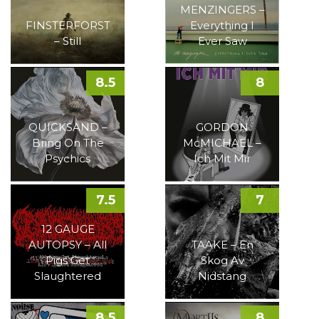
MENZINGERS –
FINSTERFORST
Everything I
– Still
Ever Saw
8.5
8
QUICKSAND –
GORDON
Bring On The
McMICHAEL –
Psychics
Ich Mit Mir
7.5
7
12 GAUGE
AUTOPSY – All
TAAKE – En
Pigs Get
Skog Av
Slaughtered
Nidstang
8.5
8