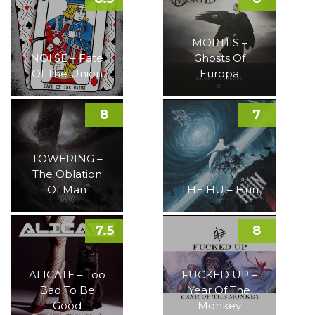
MORTIIS –
NOI!SE – Fate
Ghosts Of
Of The Union
Europa
8
7
TOWERING –
The Oblation
Of Man
THE HU – Hun
7.5
8
ALICATE – Too
FUCKED UP –
Bad To Be
Year Of The
Good
Monkey