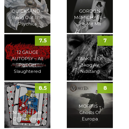
QUICKSAND –
GORDON
Bring Out The
McMICHAEL –
Psychics
Ich Mit Mir
7.5
7
12 GAUGE
AUTOPSY – All
TAAKE – En
Pigs Get
Skog Av
Slaughtered
Nidstang
8.5
8
MORTIIS –
NOI!SE – Fate
Ghosts Of
Of The Union
Europa