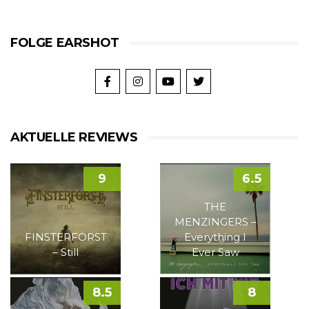
FOLGE EARSHOT
AKTUELLE REVIEWS
9
6.5
THE
MENZINGERS –
FINSTERFORST
Everything I
– Still
Ever Saw
8.5
8