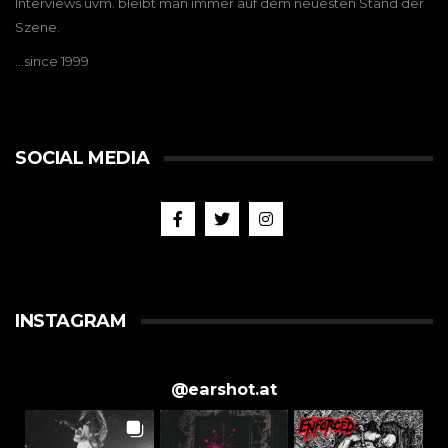
Interviews uvm. bleibt man immer auf dem neuesten Stand der
Szene.
…since 1999
SOCIAL MEDIA
INSTAGRAM
@
earshot.at