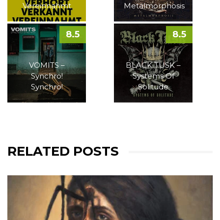
Vereinnahmt
Metalmorphosis
8.5
8.5
VOMITS –
BLACK TUSK –
Synchro!
Systems Of
Synchro!
Solitude
RELATED POSTS