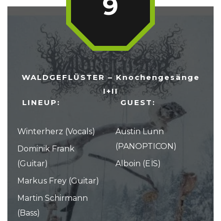
9
WALDGEFLÜSTER – Knochengesänge
I+II
LINEUP:
GUEST:
Winterherz (Vocals)
Austin Lunn
(PANOPTICON)
Dominik Frank
(Guitar)
Alboin (EÏS)
Markus Frey (Guitar)
Martin Schirmann
(Bass)