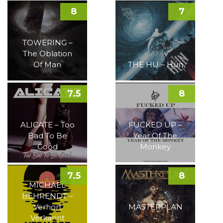
8
7
TOWERING –
The Oblation
Of Man
THE HU – Hun
7.5
8
ALICATE – Too
FUCKED UP –
Bad To Be
Year Of The
Good
Monkey
7.5
8
MICHAEL
BEHRENDT –
Verhört
MASTERPLAN
Verkannt
–