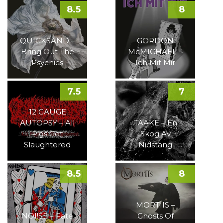
8.5
8
QUICKSAND –
GORDON
Bring Out The
McMICHAEL –
Psychics
Ich Mit Mir
7.5
7
12 GAUGE
AUTOPSY – All
TAAKE – En
Pigs Get
Skog Av
Slaughtered
Nidstang
8.5
8
MORTIIS –
NOI!SE – Fate
Ghosts Of