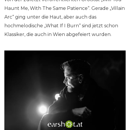
Haunt Me, With The Same Patience“. Gerade „Villain
Arc“ ging unter die Haut, aber auch das
hochmelodische „What If I Burn“ sind jetzt schon
Klassiker, die auch in Wien abgefeiert wurden.