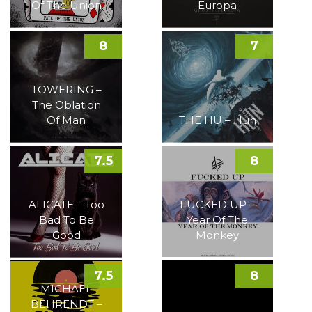
Of The Union
Europa
8
7
TOWERING –
The Oblation
Of Man
THE HU – Hun
7.5
8
ALICATE – Too
FUCKED UP –
Bad To Be
Year Of The
Good
Monkey
7.5
8
MICHAEL
BEHRENDT –