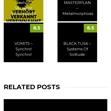
Verhört
MASTERPLAN
Verkannt
–
Vereinnahmt
Metalmorphosis
8.5
8.5
VOMITS –
BLACK TUSK –
Synchro!
Systems Of
Synchro!
Solitude
RELATED POSTS