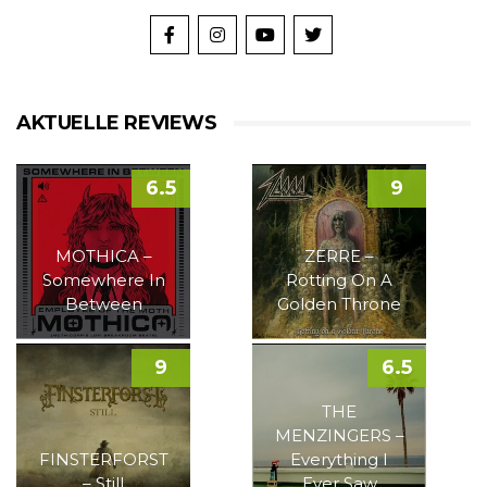
AKTUELLE REVIEWS
6.5
9
MOTHICA –
ZERRE –
Somewhere In
Rotting On A
Between
Golden Throne
9
6.5
THE
MENZINGERS –
FINSTERFORST
Everything I
– Still
Ever Saw