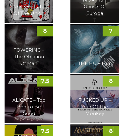
NOI!SE – Fate
Ghosts Of
Of The Union
Europa
8
7
TOWERING –
The Oblation
Of Man
THE HU – Hun
7.5
8
ALICATE – Too
FUCKED UP –
Bad To Be
Year Of The
Good
Monkey
7.5
8