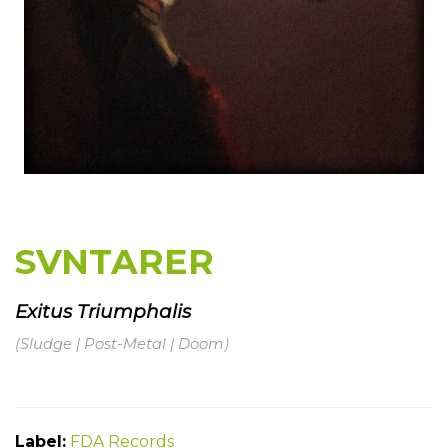
SVNTARER
Exitus Triumphalis
(Sludge | Post-Metal | Doom)
Label:
FDA Records