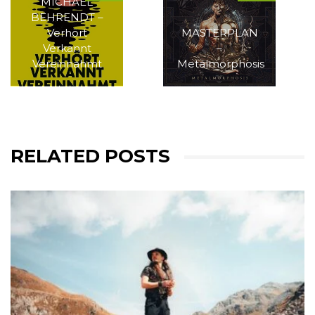
MICHAEL
BEHRENDT –
Verhört
MASTERPLAN
Verkannt
–
Vereinnahmt
Metalmorphosis
RELATED POSTS