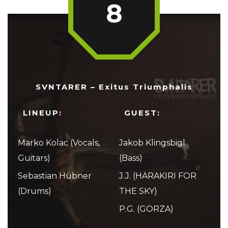
8
SVNTARER – Exitus Triumphalis
LINEUP:
GUEST:
Marko Kolac (Vocals,
Jakob Klingsbigl
Guitars)
(Bass)
Sebastian Hübner
J.J. (HARAKIRI FOR
(Drums)
THE SKY)
P.G. (GORZA)