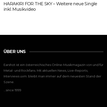
HARAKIRI FOR THE SKY – Weitere neue Single
inkl. Musikvideo
ÜBER UNS
Earshot ist ein österreichisches Online-Musikmagazin von und für
Metal- und Rockfans. Mit aktuellen News, Live-Reports,
Interviews uvm. bleibt man immer auf dem neuesten Stand der
Szene.
…since 1999