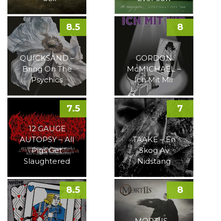
8.5
8
QUICKSAND –
GORDON
Bring On The
McMICHAEL –
Psychics
Ich Mit Mir
7.5
7
12 GAUGE
AUTOPSY – All
TAAKE – En
Pigs Get
Skog Av
Slaughtered
Nidstang
8.5
8
MORTIIS –