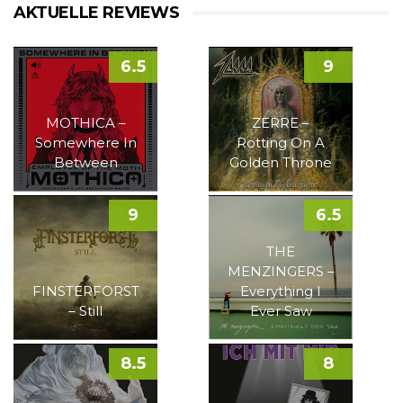
AKTUELLE REVIEWS
6.5
9
MOTHICA –
ZERRE –
Somewhere In
Rotting On A
Between
Golden Throne
9
6.5
THE
MENZINGERS –
FINSTERFORST
Everything I
– Still
Ever Saw
8.5
8