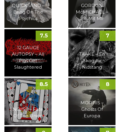
QUICKSAND –
GORDON
Bring On The
McMICHAEL –
Psychics
Ich Mit Mir
7.5
7
12 GAUGE
AUTOPSY – All
TAAKE – En
Pigs Get
Skog Av
Slaughtered
Nidstang
8.5
8
MORTIIS –
NOI!SE – Fate
Ghosts Of
Of The Union
Europa