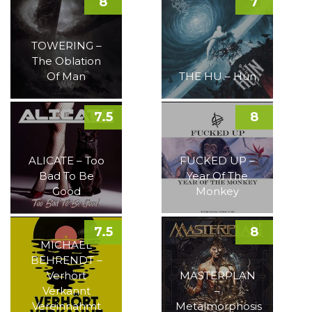
8
7
TOWERING –
The Oblation
Of Man
THE HU – Hun
7.5
8
ALICATE – Too
FUCKED UP –
Bad To Be
Year Of The
Good
Monkey
7.5
8
MICHAEL
BEHRENDT –
Verhört
MASTERPLAN
Verkannt
–
Vereinnahmt
Metalmorphosis