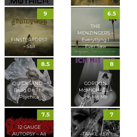
9
6.5
THE
MENZINGERS –
FINSTERFORST
Everything I
– Still
Ever Saw
8.5
8
QUICKSAND –
GORDON
Bring On The
McMICHAEL –
Psychics
Ich Mit Mir
7.5
7
12 GAUGE
AUTOPSY – All
TAAKE – En