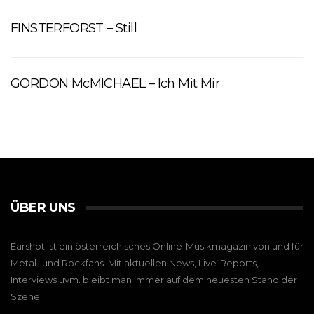
FINSTERFORST – Still
GORDON McMICHAEL – Ich Mit Mir
ÜBER UNS
Earshot ist ein österreichisches Online-Musikmagazin von und für
Metal- und Rockfans. Mit aktuellen News, Live-Reports,
Interviews uvm. bleibt man immer auf dem neuesten Stand der
Szene.