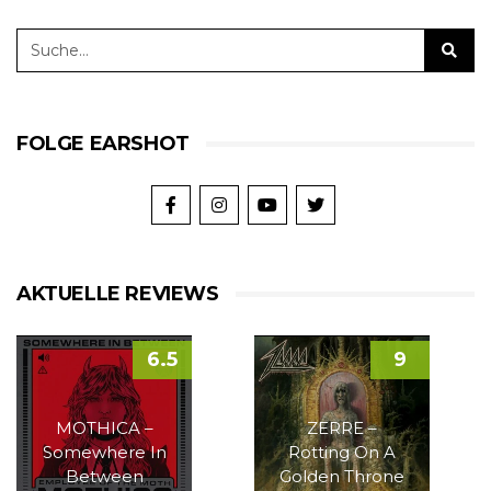
FOLGE EARSHOT
AKTUELLE REVIEWS
6.5
9
MOTHICA –
ZERRE –
Somewhere In
Rotting On A
Between
Golden Throne