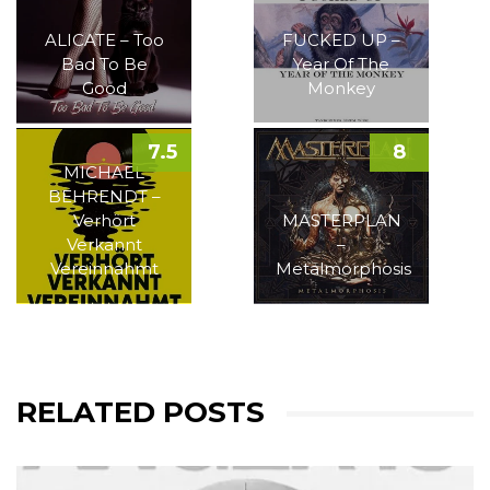
ALICATE – Too
FUCKED UP –
Bad To Be
Year Of The
Good
Monkey
7.5
8
MICHAEL
BEHRENDT –
Verhört
MASTERPLAN
Verkannt
–
Vereinnahmt
Metalmorphosis
RELATED POSTS