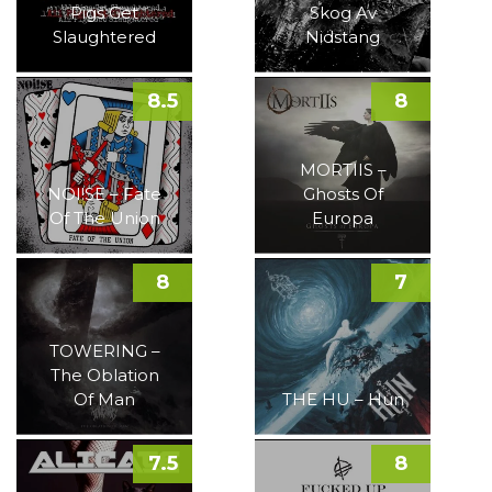
Pigs Get
Skog Av
Slaughtered
Nidstang
8.5
8
MORTIIS –
NOI!SE – Fate
Ghosts Of
Of The Union
Europa
8
7
TOWERING –
The Oblation
Of Man
THE HU – Hun
7.5
8