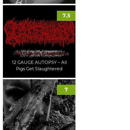
7.5
12 GAUGE AUTOPSY – All
Pigs Get Slaughtered
7