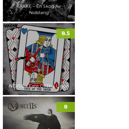
TAAKE – En Skog Av
Nidstang
8.5
NOI!SE – Fate Of The Union
8