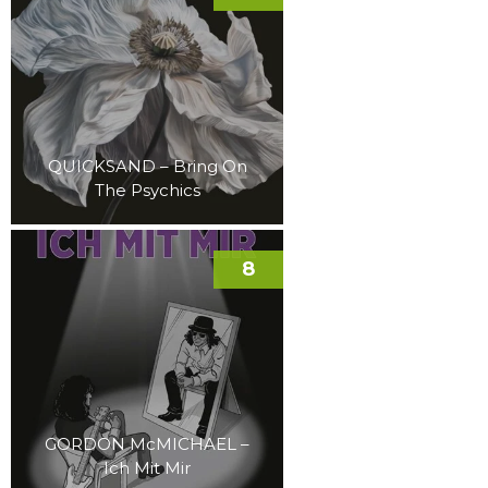
QUICKSAND – Bring On
The Psychics
8
GORDON McMICHAEL –
Ich Mit Mir