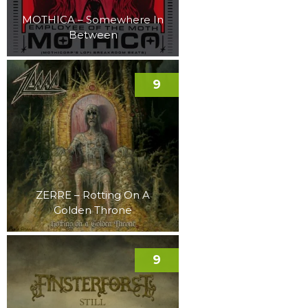
MOTHICA – Somewhere In
Between
9
ZERRE – Rotting On A
Golden Throne
9