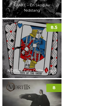
TAAKE – En Skog Av
Nidstang
8.5
NOI!SE – Fate Of The Union
8