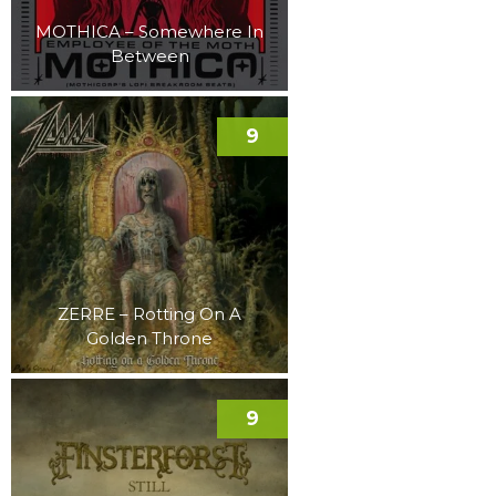
MOTHICA – Somewhere In
Between
9
ZERRE – Rotting On A
Golden Throne
9