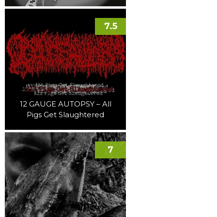
7.5
12 GAUGE AUTOPSY – All
Pigs Get Slaughtered
7