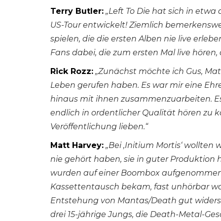
Terry Butler:
„Left To Die hat sich in etw
US-Tour entwickelt! Ziemlich bemerkenswert
spielen, die die ersten Alben nie live erle
Fans dabei, die zum ersten Mal live hören,
Rick Rozz:
„Zunächst möchte ich Gus, Matt
Leben gerufen haben. Es war mir eine Ehr
hinaus mit ihnen zusammenzuarbeiten. Es i
endlich in ordentlicher Qualität hören zu
Veröffentlichung lieben.“
Matt Harvey:
„Bei ‚Initium Mortis‘ wollte
nie gehört haben, sie in guter Produktion
wurden auf einer Boombox aufgenommen, 
Kassettentausch bekam, fast unhörbar war
Entstehung von Mantas/Death gut widerspi
drei 15-jährige Jungs, die Death-Metal-Ges