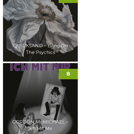
QUICKSAND – Bring On
The Psychics
8
GORDON McMICHAEL –
Ich Mit Mir