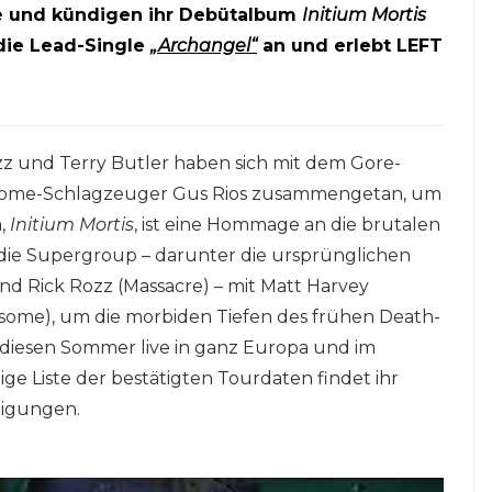
se und kündigen ihr Debütalbum
Initium Mortis
 die Lead-Single
„Archangel“
an und erlebt LEFT
z und Terry Butler haben sich mit dem Gore-
esome-Schlagzeuger Gus Rios zusammengetan, um
m,
Initium Mortis
, ist eine Hommage an die brutalen
 die Supergroup – darunter die ursprünglichen
nd Rick Rozz (Massacre) – mit Matt Harvey
ome), um die morbiden Tiefen des frühen Death-
 diesen Sommer live in ganz Europa und im
ige Liste der bestätigten Tourdaten findet ihr
digungen.