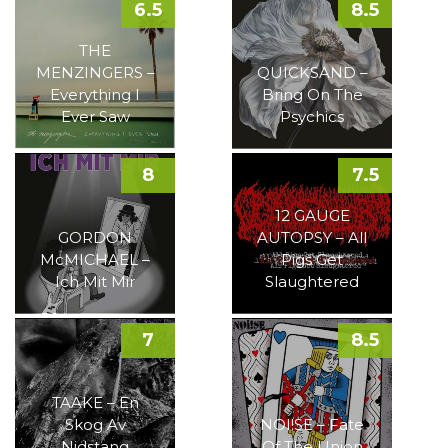
6.5
8.5
THE
MENZINGERS –
QUICKSAND –
Everything I
Bring On The
Ever Saw
Psychics
8
7.5
12 GAUGE
GORDON
AUTOPSY – All
McMICHAEL –
Pigs Get
Ich Mit Mir
Slaughtered
7
8.5
TAAKE – En
Skog Av
NOI!SE – Fate
Nidstang
Of The Union