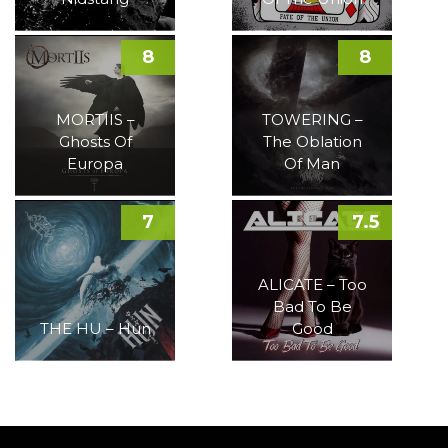
8
8
MORTIIS –
TOWERING –
Ghosts Of
The Oblation
Europa
Of Man
7
7.5
ALICATE – Too
Bad To Be
THE HU – Hun
Good