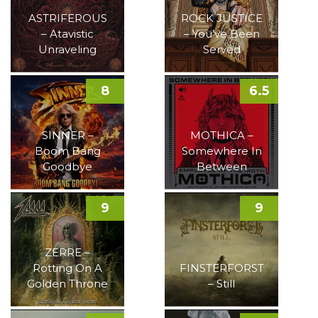
ASTRIFEROUS
ROCK JUSTICE
– Atavistic
– You’ve Been
Unraveling
Served
8
6.5
SINNER –
MOTHICA –
Boom Bang
Somewhere In
Goodbye
Between
9
9
ZERRE –
Rotting On A
FINSTERFORST
Golden Throne
– Still