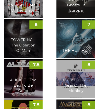
NOI!SE – Fate
Ghosts Of
Of The Union
Europa
8
7
TOWERING –
The Oblation
Of Man
THE HU – Hun
7.5
8
ALICATE – Too
FUCKED UP –
Bad To Be
Year Of The
Good
Monkey
7.5
8