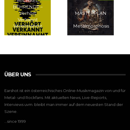
MICHAEL
BEHRENDT –
Verhört
MASTERPLAN
Verkannt
–
Vereinnahmt
Metalmorphosis
ÜBER UNS
Earshot ist ein österreichisches Online-Musikmagazin von und für
Metal- und Rockfans. Mit aktuellen News, Live-Reports,
Interviews uvm. bleibt man immer auf dem neuesten Stand der
Szene.
…since 1999