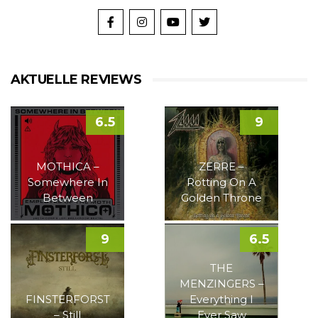
AKTUELLE REVIEWS
6.5
9
MOTHICA –
ZERRE –
Somewhere In
Rotting On A
Between
Golden Throne
9
6.5
THE
MENZINGERS –
FINSTERFORST
Everything I
– Still
Ever Saw