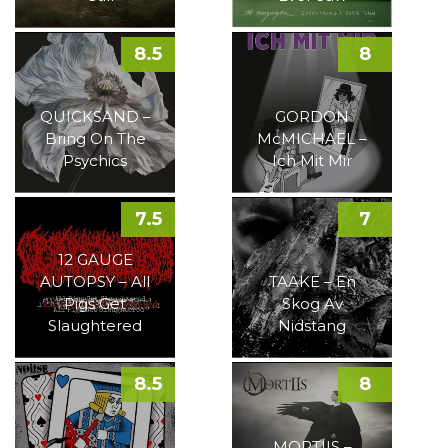
8.5
8
QUICKSAND –
GORDON
Bring On The
McMICHAEL –
Psychics
Ich Mit Mir
7.5
7
12 GAUGE
AUTOPSY – All
TAAKE – En
Pigs Get
Skog Av
Slaughtered
Nidstang
8.5
8
MORTIIS –