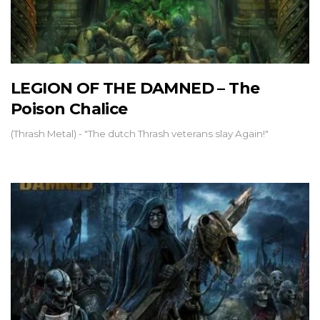
LEGION OF THE DAMNED – The
Poison Chalice
(Thrash Metal) - "The dutch Thrash veterans slay Again!"