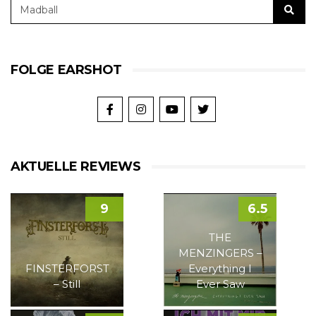
FOLGE EARSHOT
AKTUELLE REVIEWS
9
6.5
THE
MENZINGERS –
FINSTERFORST
Everything I
– Still
Ever Saw