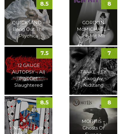
8.5
8
QUICKSAND –
GORDON
Bring Out The
McMICHAEL –
Psychics
Ich Mit Mir
7.5
7
12 GAUGE
AUTOPSY – All
TAAKE – En
Pigs Get
Skog Av
Slaughtered
Nidstang
8.5
8
MORTIIS –
NOI!SE – Fate
Ghosts Of