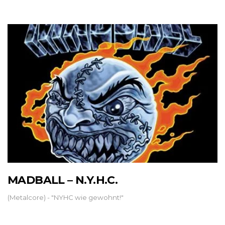
MADBALL – N.Y.H.C.
(Metalcore) - "NYHC wie gewohnt!"