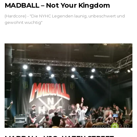
MADBALL – Not Your Kingdom
(Hardcore) - "Die NYHC Legenden launig, unbeschwert und
gewohnt wuchtig"