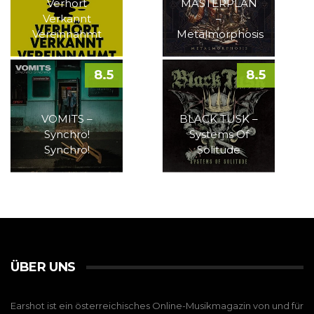
Verhört
MASTERPLAN
Verkannt
–
Vereinnahmt
Metalmorphosis
8.5
8.5
VOMITS –
BLACK TUSK –
Synchro!
Systems Of
Synchro!
Solitude
ÜBER UNS
Earshot ist ein österreichisches Online-Musikmagazin von und für