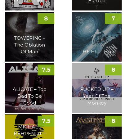
Of The Union
Europa
8
7
TOWERING –
The Oblation
Of Man
THE HU – Hun
7.5
8
ALICATE – Too
FUCKED UP –
Bad To Be
Year Of The
Good
Monkey
7.5
8
MICHAEL
BEHRENDT –