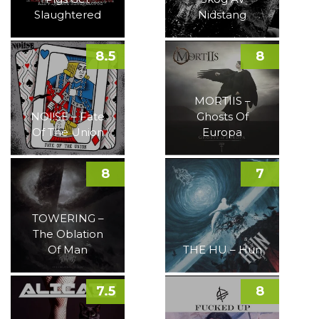
Slaughtered
Nidstang
8.5
8
MORTIIS –
NOI!SE – Fate
Ghosts Of
Of The Union
Europa
8
7
TOWERING –
The Oblation
Of Man
THE HU – Hun
7.5
8