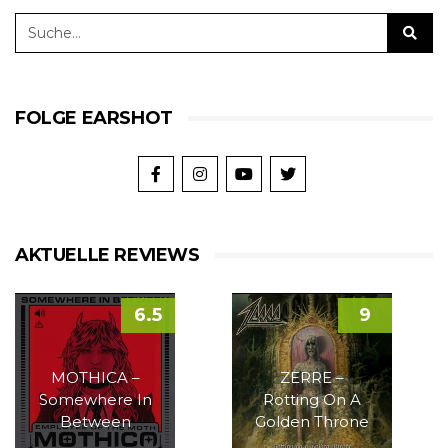
FOLGE EARSHOT
AKTUELLE REVIEWS
6.5
9
MOTHICA –
ZERRE –
Somewhere In
Rotting On A
Between
Golden Throne