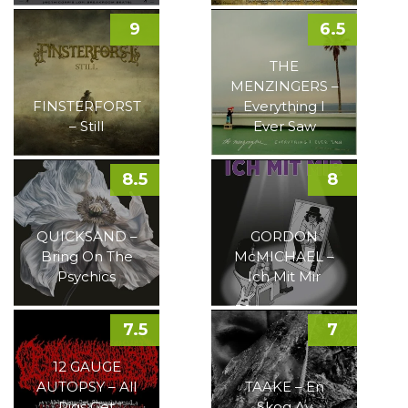
9
6.5
THE
MENZINGERS –
FINSTERFORST
Everything I
– Still
Ever Saw
8.5
8
QUICKSAND –
GORDON
Bring On The
McMICHAEL –
Psychics
Ich Mit Mir
7.5
7
12 GAUGE
AUTOPSY – All
TAAKE – En
Pigs Get
Skog Av