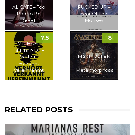
ALICATE – Too
FUCKED UP –
Bad To Be
Year Of The
Good
Monkey
7.5
8
MICHAEL
BEHRENDT –
Verhört
MASTERPLAN
Verkannt
–
Vereinnahmt
Metalmorphosis
RELATED POSTS