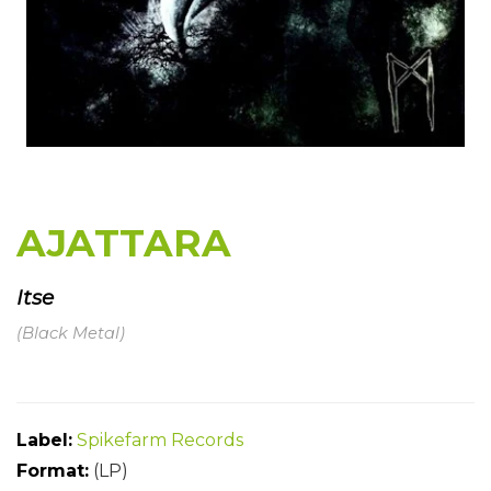
AJATTARA
Itse
(Black Metal)
Label:
Spikefarm Records
Format:
(LP)