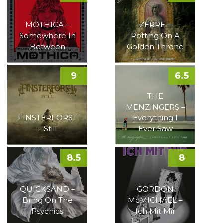
MOTHICA –
ZERRE –
Somewhere In
Rotting On A
Between
Golden Throne
9
6.5
THE
MENZINGERS –
FINSTERFORST
Everything I
– Still
Ever Saw
8.5
8
QUICKSAND –
GORDON
Bring On The
McMICHAEL –
Psychics
Ich Mit Mir