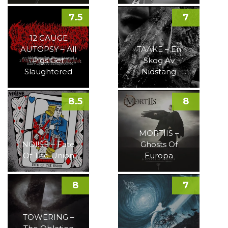
7.5
7
12 GAUGE
AUTOPSY – All
TAAKE – En
Pigs Get
Skog Av
Slaughtered
Nidstang
8.5
8
MORTIIS –
NOI!SE – Fate
Ghosts Of
Of The Union
Europa
8
7
TOWERING –