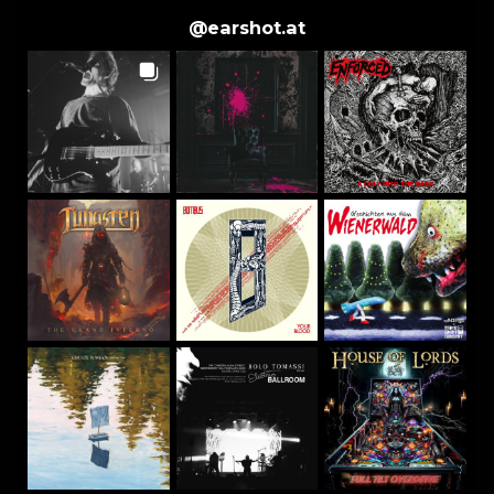
@
earshot.at