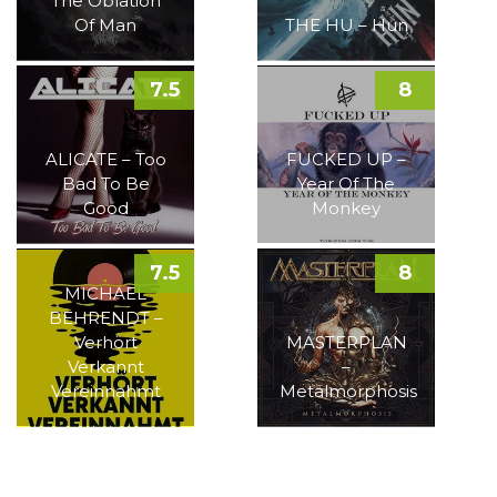
The Oblation
Of Man
THE HU – Hun
7.5
8
ALICATE – Too
FUCKED UP –
Bad To Be
Year Of The
Good
Monkey
7.5
8
MICHAEL
BEHRENDT –
Verhört
MASTERPLAN
Verkannt
–
Vereinnahmt
Metalmorphosis