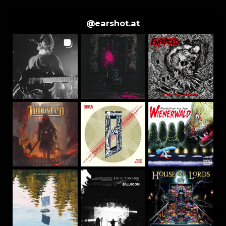
@
earshot.at