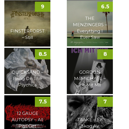
9
6.5
THE
MENZINGERS –
FINSTERFORST
Everything I
– Still
Ever Saw
8.5
8
QUICKSAND –
GORDON
Bring On The
McMICHAEL –
Psychics
Ich Mit Mir
7.5
7
12 GAUGE
AUTOPSY – All
TAAKE – En
Pigs Get
Skog Av