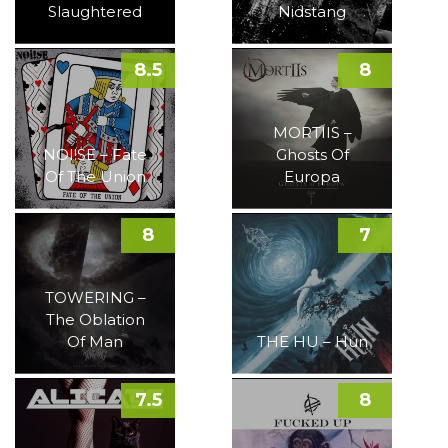
Slaughtered
Nidstang
8.5
8
MORTIIS –
NOI!SE – Fate
Ghosts Of
Of The Union
Europa
8
7
TOWERING –
The Oblation
Of Man
THE HU – Hun
7.5
8