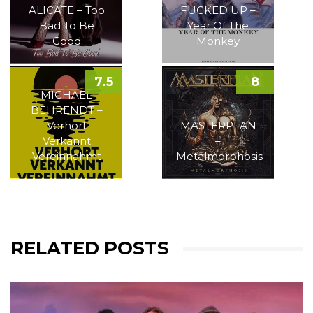
ALICATE – Too
FUCKED UP –
Bad To Be
Year Of The
Good
Monkey
7.5
8
MICHAEL
BEHRENDT –
Verhört
MASTERPLAN
Verkannt
–
Vereinnahmt
Metalmorphosis
RELATED POSTS