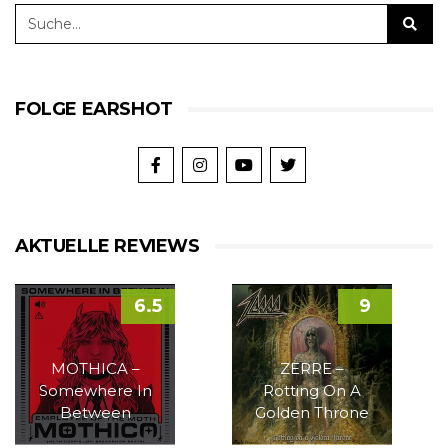
FOLGE EARSHOT
AKTUELLE REVIEWS
6.5
9
MOTHICA –
ZERRE –
Somewhere In
Rotting On A
Between
Golden Throne