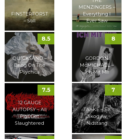
THE
MENZINGERS –
FINSTERFORST
Everything I
– Still
Ever Saw
8.5
8
QUICKSAND –
GORDON
Bring On The
McMICHAEL –
Psychics
Ich Mit Mir
7.5
7
12 GAUGE
AUTOPSY – All
TAAKE – En
Pigs Get
Skog Av
Slaughtered
Nidstang