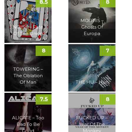
8.5
8
MORTIIS –
NOI!SE – Fate
Ghosts Of
Of The Union
Europa
8
7
TOWERING –
The Oblation
Of Man
THE HU – Hun
7.5
8
ALICATE – Too
FUCKED UP –
Bad To Be
Year Of The
Good
Monkey