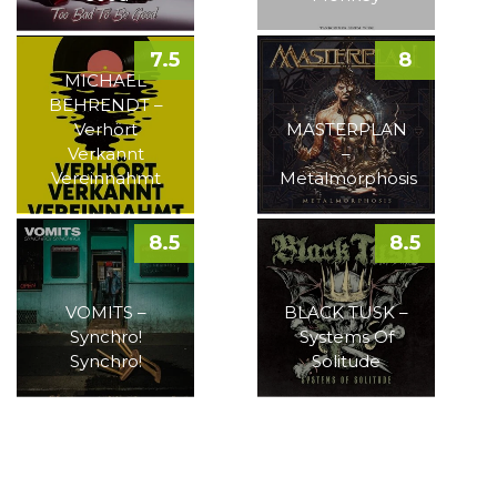
7.5
8
MICHAEL
BEHRENDT –
Verhört
MASTERPLAN
Verkannt
–
Vereinnahmt
Metalmorphosis
8.5
8.5
VOMITS –
BLACK TUSK –
Synchro!
Systems Of
Synchro!
Solitude