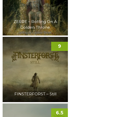
ZERRE – Rotting On A
Golden Throne
9
FINSTERFORST – Still
6.5