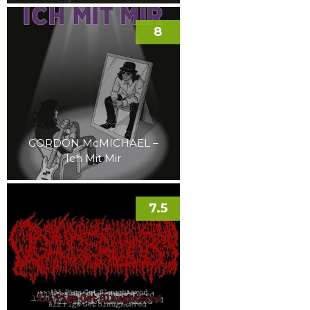
8
GORDON McMICHAEL –
Ich Mit Mir
7.5