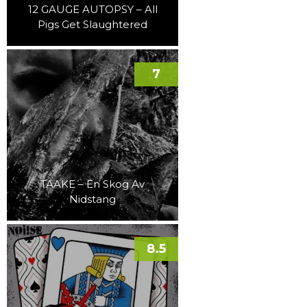
12 GAUGE AUTOPSY – All
Pigs Get Slaughtered
7
TAAKE – En Skog Av
Nidstang
8.5