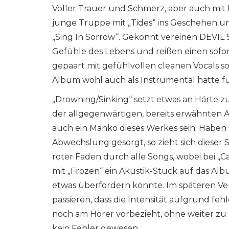
Voller Trauer und Schmerz, aber auch mit
junge Truppe mit „Tides“ ins Geschehen und
„Sing In Sorrow“. Gekonnt vereinen DEVIL
Gefühle des Lebens und reißen einen sofor
gepaart mit gefühlvollen cleanen Vocals s
Album wohl auch als Instrumental hätte f
„Drowning/Sinking“ setzt etwas an Härte z
der allgegenwärtigen, bereits erwähnten 
auch ein Manko dieses Werkes sein. Haben s
Abwechslung gesorgt, so zieht sich dieser 
roter Faden durch alle Songs, wobei bei „
mit „Frozen“ ein Akustik-Stück auf das A
etwas überfordern könnte. Im späteren Ve
passieren, dass die Intensität aufgrund f
noch am Hörer vorbezieht, ohne weiter zu 
kein Fehler gewesen.