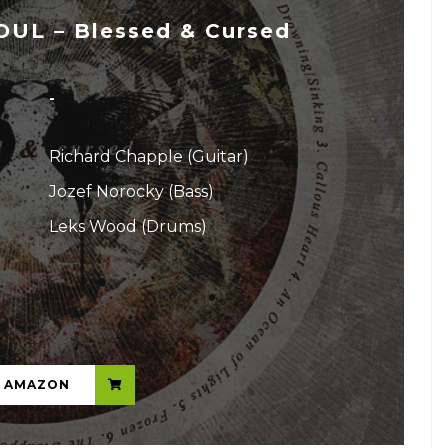
OUL – Blessed & Cursed
-
Richard Chapple (Guitar)
Jozef Norocky (Bass)
Leks Wood (Drums)
...
N AMAZON