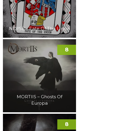
NOI!SE – Fate Of The Union
8
MORTIIS – Ghosts Of
Europa
8