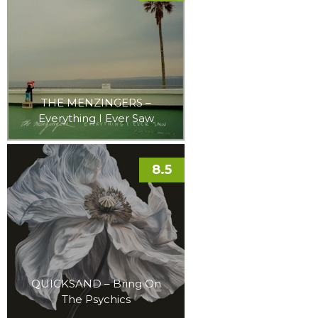
THE MENZINGERS –
Everything I Ever Saw
8.5
QUICKSAND – Bring On
The Psychics