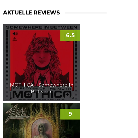
AKTUELLE REVIEWS
6.5
MOTHICA – Somewhere In
Between
9