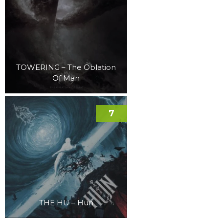
TOWERING – The Oblation
Of Man
7
THE HU – Hun