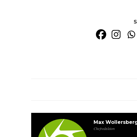
S
Max Wollersber
Chefredaktion