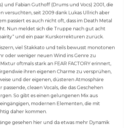
) und Fabian Guthoff (Drums und Vocs) 2001, die
en versuchten, seit 2009 dank Lukas Ullrich aber
m passiert es auch nicht oft, dass im Death Metal
t. Nun meldet sich die Truppe nach gut acht
airity“ und ein paar Kurskorrekturen zurück.
szern, viel Stakkato und teils bewusst monotonen
hr oder weniger neuen Wind ins Genre zu
e Mixtur oftmals stark an FEAR FACTORY erinnert,
irgendwie ihren eigenen Charme zu versprühen,
weise und der eigenen, düsteren Atmosphäre
r passende, cleaen Vocals, die das Geschehen
rgen. So gibt es einen gelungenen Mix aus
ingängigen, modernen Elementen, die mit
chtig daher kommen.
ze Länge gesehen hier und da etwas mehr Dynamik