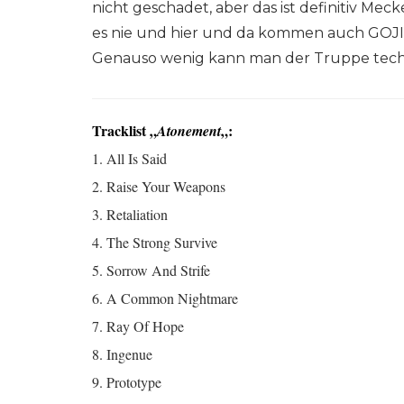
nicht geschadet, aber das ist definitiv Mec
es nie und hier und da kommen auch GOJI
Genauso wenig kann man der Truppe techn
Tracklist „
„:
Atonement
1. All Is Said
2. Raise Your Weapons
3. Retaliation
4. The Strong Survive
5. Sorrow And Strife
6. A Common Nightmare
7. Ray Of Hope
8. Ingenue
9. Prototype