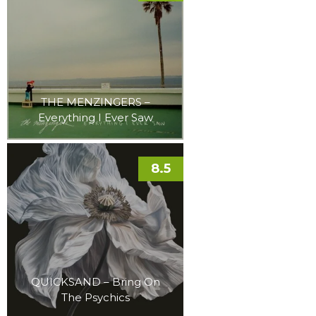
THE MENZINGERS –
Everything I Ever Saw
8.5
QUICKSAND – Bring On
The Psychics