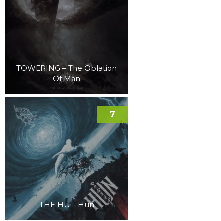
TOWERING – The Oblation
Of Man
7
THE HU – Hun