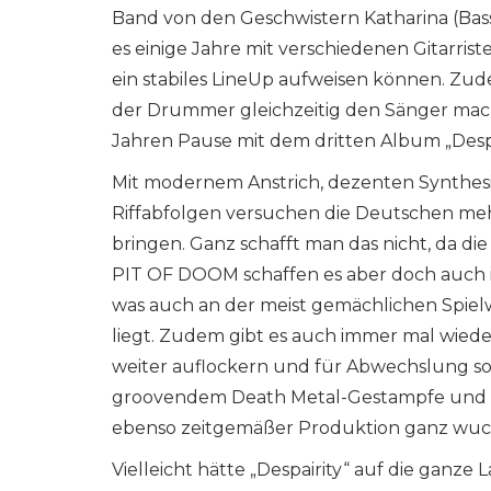
Band von den Geschwistern Katharina (Bass
es einige Jahre mit verschiedenen Gitarrist
ein stabiles LineUp aufweisen können. Zude
der Drummer gleichzeitig den Sänger mach
Jahren Pause mit dem dritten Album „Desp
Mit modernem Anstrich, dezenten Synthesi
Riffabfolgen versuchen die Deutschen me
bringen. Ganz schafft man das nicht, da di
PIT OF DOOM schaffen es aber doch auch 
was auch an der meist gemächlichen Spiel
liegt. Zudem gibt es auch immer mal wiede
weiter auflockern und für Abwechslung so
groovendem Death Metal-Gestampfe und e
ebenso zeitgemäßer Produktion ganz wu
Vielleicht hätte „Despairity“ auf die gan