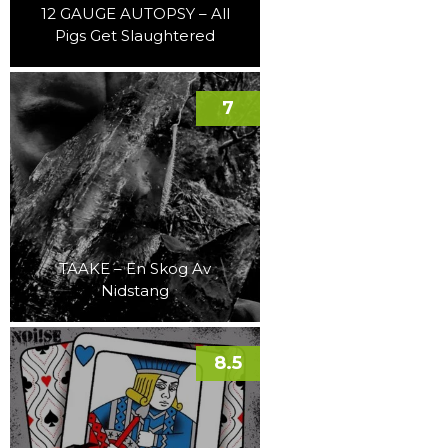
12 GAUGE AUTOPSY – All
Pigs Get Slaughtered
7
TAAKE – En Skog Av
Nidstang
8.5