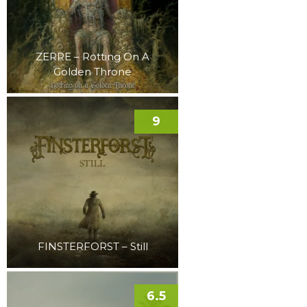
ZERRE – Rotting On A
Golden Throne
9
FINSTERFORST – Still
6.5