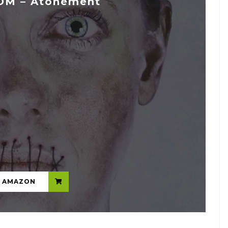
OM – Atonement
...
N AMAZON