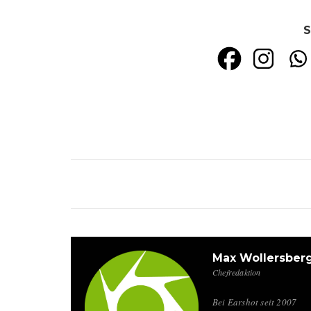
S
Max Wollersber
Chefredaktion
Bei Earshot seit 2007