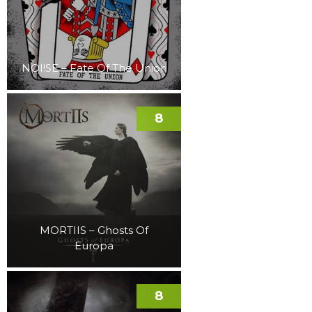
NOI!SE – Fate Of The Union
8
MORTIIS – Ghosts Of
Europa
8