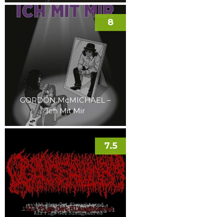
8
GORDON McMICHAEL –
Ich Mit Mir
7.5