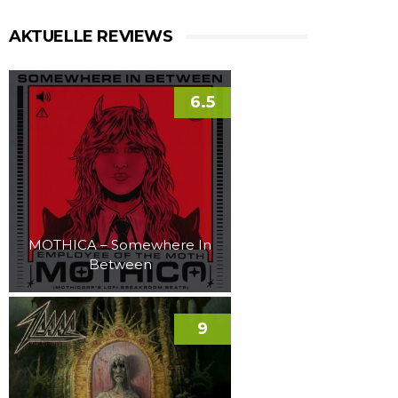
AKTUELLE REVIEWS
6.5
MOTHICA – Somewhere In
Between
9