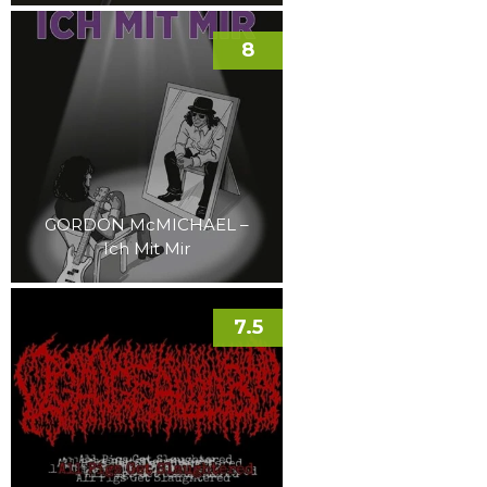
8
GORDON McMICHAEL –
Ich Mit Mir
7.5