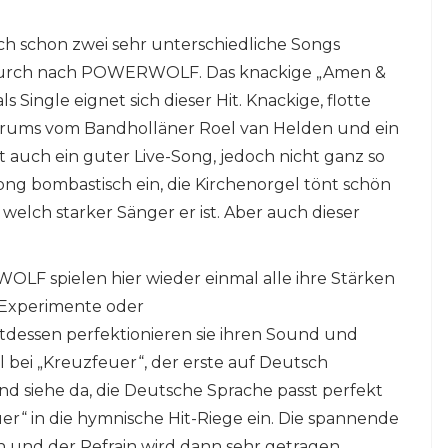
 ich schon zwei sehr unterschiedliche Songs
 durch nach POWERWOLF. Das knackige „Amen &
 Single eignet sich dieser Hit. Knackige, flotte
Drums vom Bandholläner Roel van Helden und ein
t auch ein guter Live-Song, jedoch nicht ganz so
Song bombastisch ein, die Kirchenorgel tönt schön
 welch starker Sänger er ist. Aber auch dieser
LF spielen hier wieder einmal alle ihre Stärken
e Experimente oder
tdessen perfektionieren sie ihren Sound und
l bei „Kreuzfeuer“, der erste auf Deutsch
d siehe da, die Deutsche Sprache passt perfekt
uer“ in die hymnische Hit-Riege ein. Die spannende
en und der Refrain wird dann sehr getragen