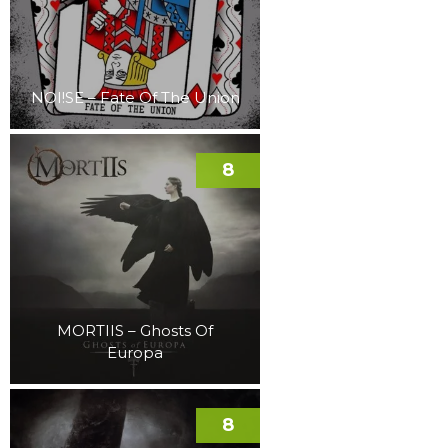
NOI!SE – Fate Of The Union
8
MORTIIS – Ghosts Of
Europa
8