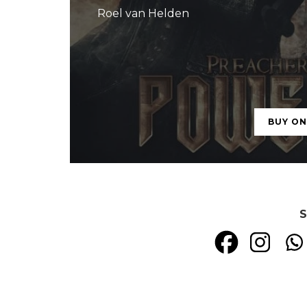
Roel van Helden
BUY O
S