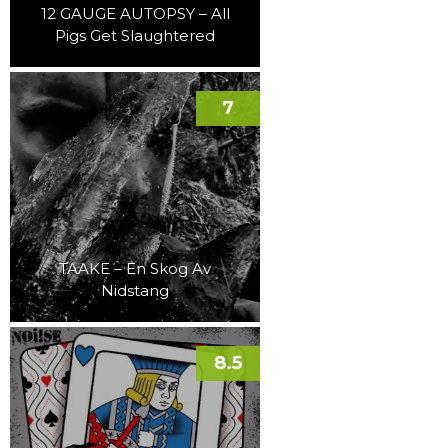
12 GAUGE AUTOPSY – All
Pigs Get Slaughtered
7
TAAKE – En Skog Av
Nidstang
8.5