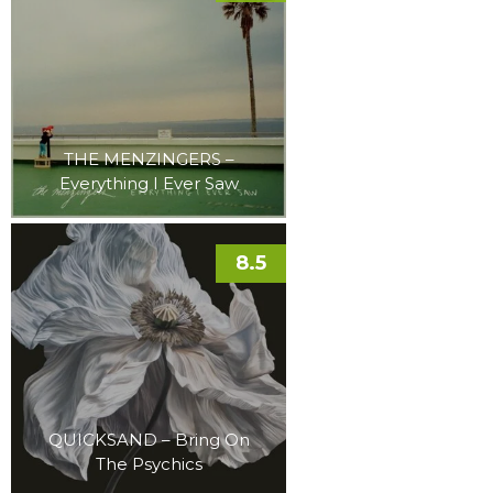
THE MENZINGERS –
Everything I Ever Saw
8.5
QUICKSAND – Bring On
The Psychics