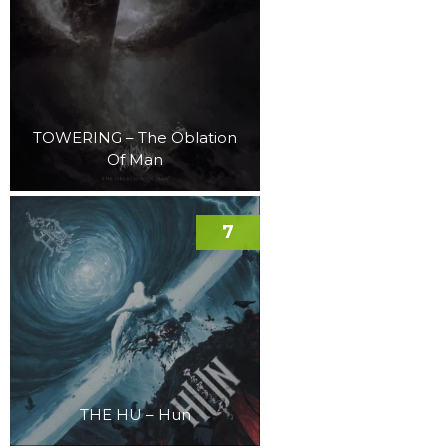
TOWERING – The Oblation
Of Man
7
THE HU – Hun