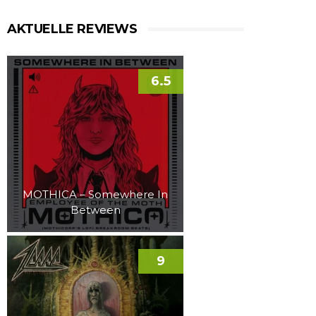
AKTUELLE REVIEWS
6.5
MOTHICA – Somewhere In
Between
9