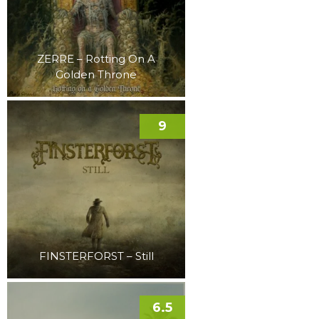
ZERRE – Rotting On A
Golden Throne
9
FINSTERFORST – Still
6.5