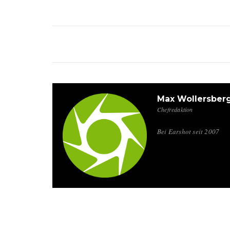
Max Wollersber
Chefredaktion
Bei Earshot seit 2007