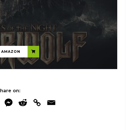
...
N AMAZON
hare on: