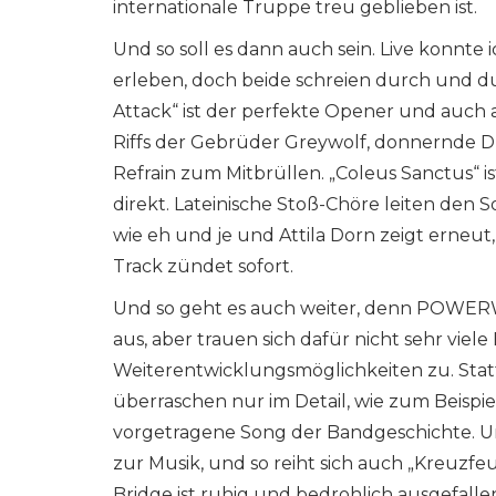
internationale Truppe treu geblieben ist.
Und so soll es dann auch sein. Live konnte
erleben, doch beide schreien durch und
Attack“ ist der perfekte Opener und auch als
Riffs der Gebrüder Greywolf, donnernde 
Refrain zum Mitbrüllen. „Coleus Sanctus“ is
direkt. Lateinische Stoß-Chöre leiten den 
wie eh und je und Attila Dorn zeigt erneut,
Track zündet sofort.
Und so geht es auch weiter, denn POWERWO
aus, aber trauen sich dafür nicht sehr viel
Weiterentwicklungsmöglichkeiten zu. Stat
überraschen nur im Detail, wie zum Beispie
vorgetragene Song der Bandgeschichte. Un
zur Musik, und so reiht sich auch „Kreuzfe
Bridge ist ruhig und bedrohlich ausgefall