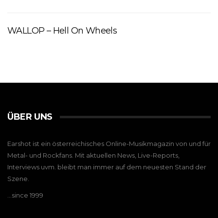
WALLOP – Hell On Wheels
ÜBER UNS
Earshot ist ein österreichisches Online-Musikmagazin von und für
Metal- und Rockfans. Mit aktuellen News, Live-Reports,
Interviews uvm. bleibt man immer auf dem neuesten Stand der
Szene.
…since 1999