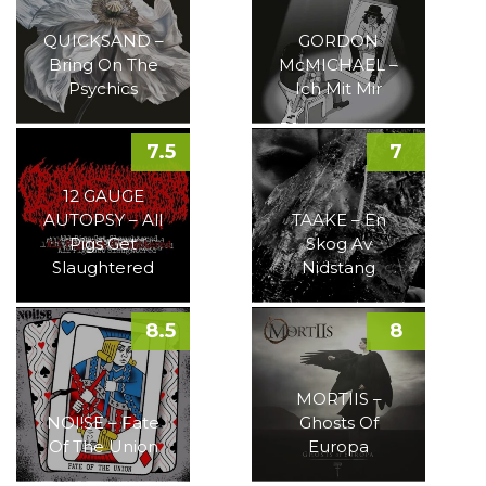
QUICKSAND –
GORDON
Bring On The
McMICHAEL –
Psychics
Ich Mit Mir
7.5
7
12 GAUGE
AUTOPSY – All
TAAKE – En
Pigs Get
Skog Av
Slaughtered
Nidstang
8.5
8
MORTIIS –
NOI!SE – Fate
Ghosts Of
Of The Union
Europa