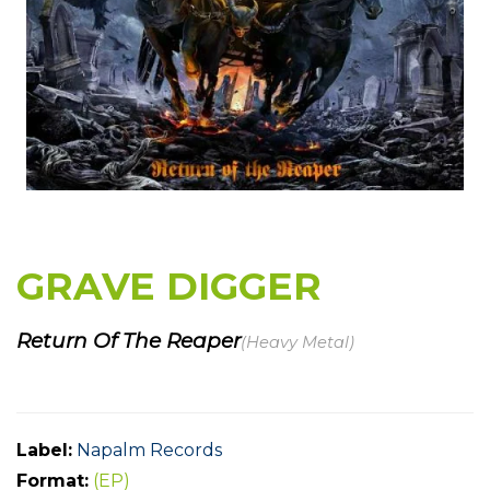
GRAVE DIGGER
Return Of The Reaper
(Heavy Metal)
Label:
Napalm Records
Format:
(EP)