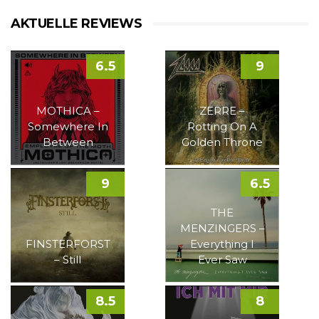
AKTUELLE REVIEWS
6.5
9
MOTHICA –
ZERRE –
Somewhere In
Rotting On A
Between
Golden Throne
9
6.5
THE
MENZINGERS –
FINSTERFORST
Everything I
– Still
Ever Saw
8.5
8