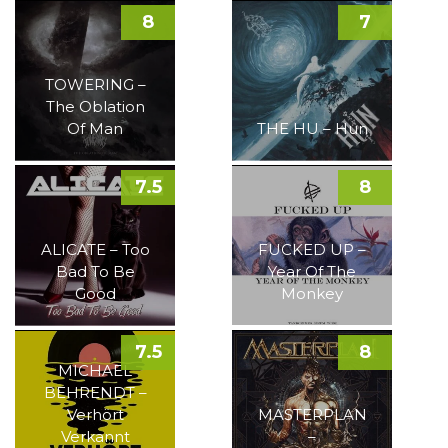
8
7
TOWERING –
The Oblation
Of Man
THE HU – Hun
7.5
8
ALICATE – Too
FUCKED UP –
Bad To Be
Year Of The
Good
Monkey
7.5
8
MICHAEL
BEHRENDT –
Verhört
MASTERPLAN
Verkannt
–