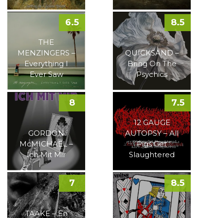
6.5
8.5
THE
MENZINGERS –
QUICKSAND –
Everything I
Bring On The
Ever Saw
Psychics
8
7.5
12 GAUGE
GORDON
AUTOPSY – All
McMICHAEL –
Pigs Get
Ich Mit Mir
Slaughtered
7
8.5
TAAKE – En