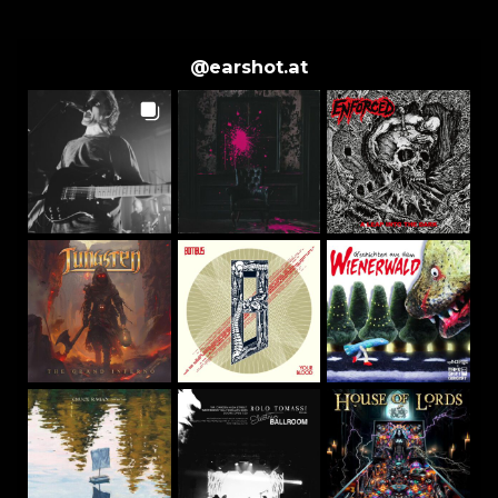
@
earshot.at