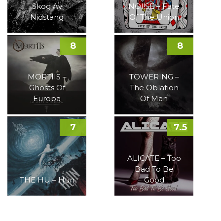
Skog Av
NOI!SE – Fate
Nidstang
Of The Union
8
8
MORTIIS –
TOWERING –
Ghosts Of
The Oblation
Europa
Of Man
7
7.5
ALICATE – Too
Bad To Be
THE HU – Hun
Good