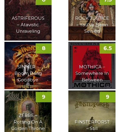
ASTRIFEROUS
ROCK JUSTICE
– Atavistic
– You’ve Been
Unraveling
Served
8
6.5
SINNER –
MOTHICA –
Boom Bang
Somewhere In
Goodbye
Between
9
9
ZERRE –
Rotting On A
FINSTERFORST
Golden Throne
– Still