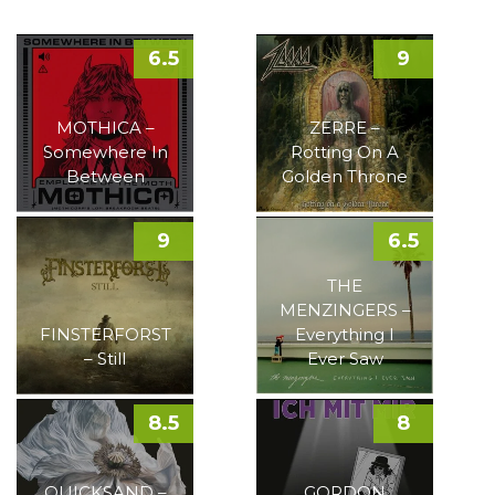
6.5
9
MOTHICA –
ZERRE –
Somewhere In
Rotting On A
Between
Golden Throne
9
6.5
THE
MENZINGERS –
FINSTERFORST
Everything I
– Still
Ever Saw
8.5
8
QUICKSAND –
GORDON