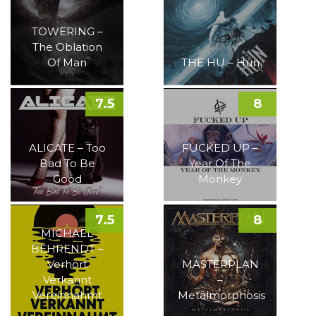
TOWERING –
The Oblation
Of Man
THE HU – Hun
7.5
8
ALICATE – Too
FUCKED UP –
Bad To Be
Year Of The
Good
Monkey
7.5
8
MICHAEL
BEHRENDT –
Verhört
MASTERPLAN
Verkannt
–
Vereinnahmt
Metalmorphosis