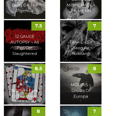
Bring On The
McMICHAEL –
Psychics
Ich Mit Mir
7.5
7
12 GAUGE
AUTOPSY – All
TAAKE – En
Pigs Get
Skog Av
Slaughtered
Nidstang
8.5
8
MORTIIS –
NOI!SE – Fate
Ghosts Of
Of The Union
Europa
8
7