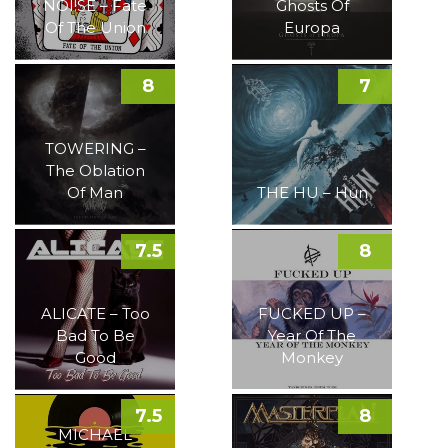
NOI!SE – Fate
Ghosts Of
Of The Union
Europa
8
7
TOWERING –
The Oblation
Of Man
THE HU – Hun
7.5
8
ALICATE – Too
FUCKED UP –
Bad To Be
Year Of The
Good
Monkey
7.5
8
MICHAEL