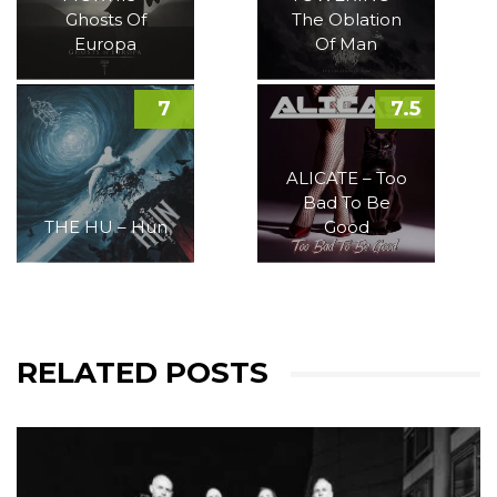
Ghosts Of
The Oblation
Europa
Of Man
7
7.5
ALICATE – Too
Bad To Be
THE HU – Hun
Good
RELATED POSTS