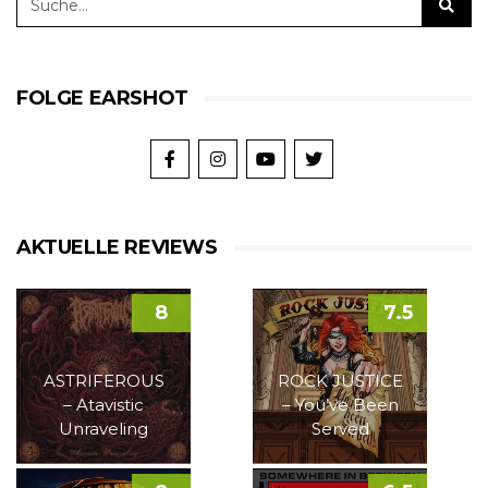
FOLGE EARSHOT
AKTUELLE REVIEWS
8
7.5
ASTRIFEROUS
ROCK JUSTICE
– Atavistic
– You’ve Been
Unraveling
Served