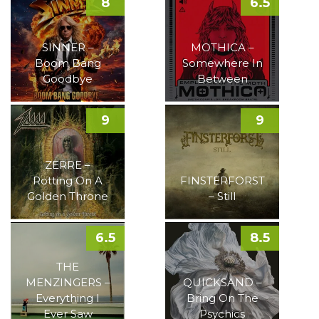
8
6.5
SINNER –
MOTHICA –
Boom Bang
Somewhere In
Goodbye
Between
9
9
ZERRE –
Rotting On A
FINSTERFORST
Golden Throne
– Still
6.5
8.5
THE
MENZINGERS –
QUICKSAND –
Everything I
Bring On The
Ever Saw
Psychics