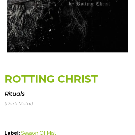
ROTTING CHRIST
Rituals
(Dark Metal)
Label:
Season Of Mist