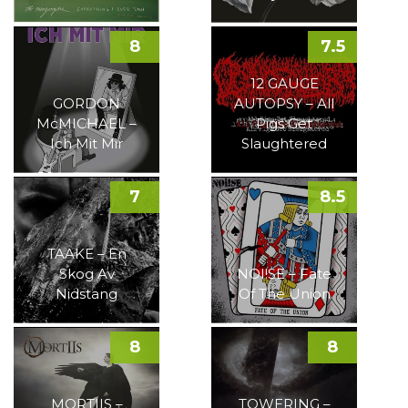
8
7.5
12 GAUGE
GORDON
AUTOPSY – All
McMICHAEL –
Pigs Get
Ich Mit Mir
Slaughtered
7
8.5
TAAKE – En
Skog Av
NOI!SE – Fate
Nidstang
Of The Union
8
8
MORTIIS –
TOWERING –