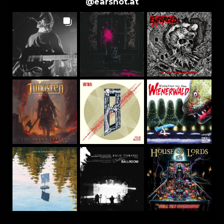
@
earshot.at