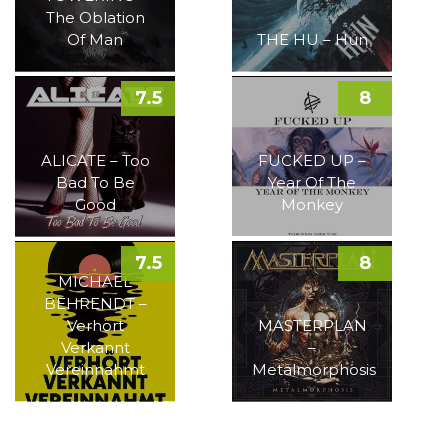
The Oblation
Of Man
THE HU – Hun
7.5
8
ALICATE – Too
FUCKED UP –
Bad To Be
Year Of The
Good
Monkey
7.5
8
MICHAEL
BEHRENDT –
Verhört
MASTERPLAN
Verkannt
–
Vereinnahmt
Metalmorphosis