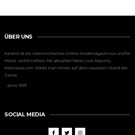
ÜBER UNS
Earshot ist ein österreichisches Online-Musikmagazin von und für
Metal- und Rockfans. Mit aktuellen News, Live-Reports,
Interviews uvm. bleibt man immer auf dem neuesten Stand der
Szene.
…since 1999
SOCIAL MEDIA