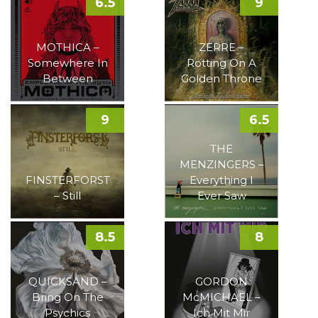
6.5
9
MOTHICA –
ZERRE –
Somewhere In
Rotting On A
Between
Golden Throne
9
6.5
THE
MENZINGERS –
FINSTERFORST
Everything I
– Still
Ever Saw
8.5
8
QUICKSAND –
GORDON
Bring On The
McMICHAEL –
Psychics
Ich Mit Mir