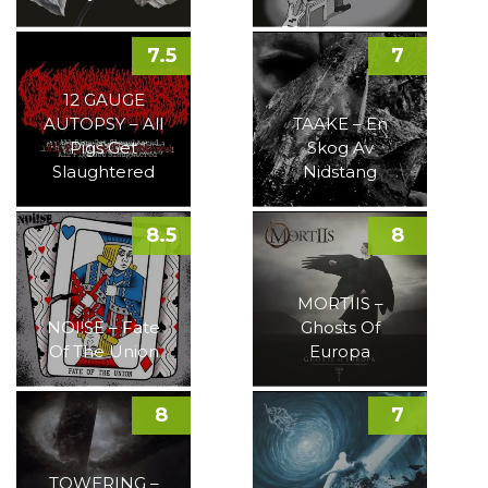
7.5
7
12 GAUGE
AUTOPSY – All
TAAKE – En
Pigs Get
Skog Av
Slaughtered
Nidstang
8.5
8
MORTIIS –
NOI!SE – Fate
Ghosts Of
Of The Union
Europa
8
7
TOWERING –