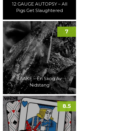
12 GAUGE AUTOPSY – All
Pigs Get Slaughtered
7
TAAKE – En Skog Av
Nidstang
8.5