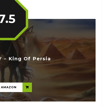
7.5
– King Of Persia
...
N AMAZON