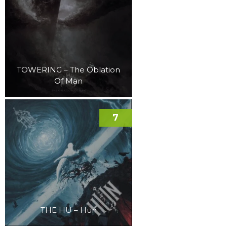
TOWERING – The Oblation
Of Man
7
THE HU – Hun