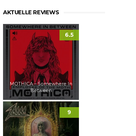
AKTUELLE REVIEWS
6.5
MOTHICA – Somewhere In
Between
9