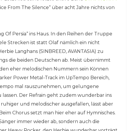
ice From The Silence“ über acht Jahre nichts von
g Of Persia“ ins Haus. In den Reihen der Truppe
le Strecken ist statt Olaf nämlich ein nicht
Herbie Langhans (SINBREED, AVANTASIA) zu
ongs die beiden Deutschen ab. Meist übernimmt
ei den eher melodischen Nummern sein Können
 starker Power Metal-Track im UpTempo Bereich,
das Tempo mal rauszunehmen, um gelungene
lassen. Der Refrain geht zudem wunderbar ins
 ruhiger und melodischer ausgefallen, lässt aber
 Beim Chorus setzt man hier eher auf Hymnisches.
 Sänger immer wieder ab, sondern auch die
scher Heavy Rocker, den Herbie wunderbar vorträgt