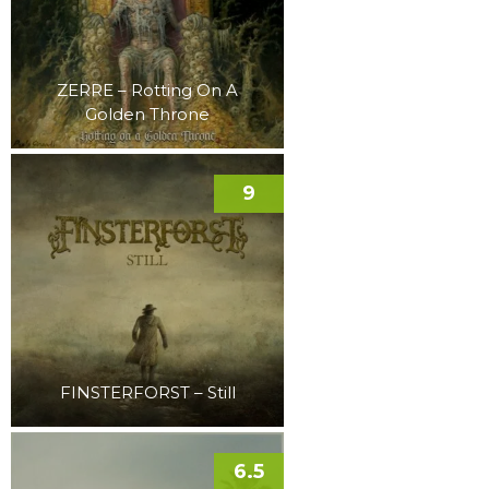
ZERRE – Rotting On A
Golden Throne
9
FINSTERFORST – Still
6.5