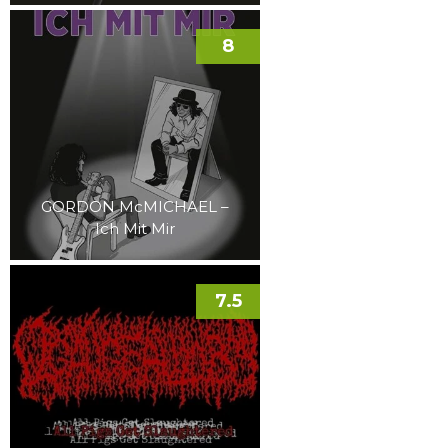
8
GORDON McMICHAEL –
Ich Mit Mir
7.5