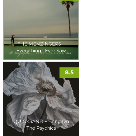
THE MENZINGERS –
Everything I Ever Saw
8.5
QUICKSAND – Bring On
The Psychics