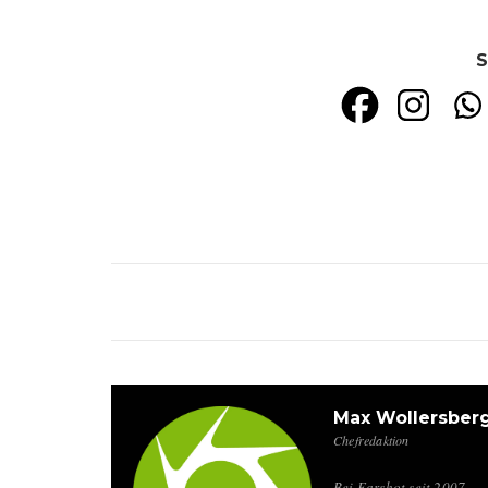
S
Max Wollersber
Chefredaktion
Bei Earshot seit 2007