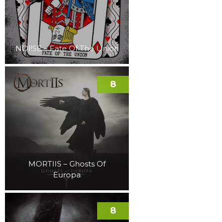
NOI!SE – Fate Of The Union
8
MORTIIS – Ghosts Of
Europa
8