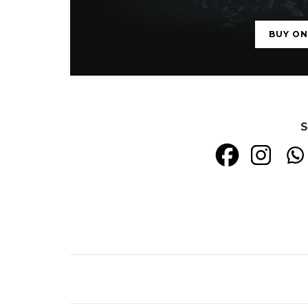
BUY O
S