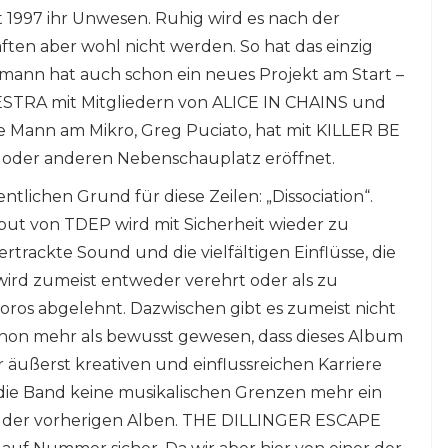
it 1997 ihr Unwesen. Ruhig wird es nach der
ten aber wohl nicht werden. So hat das einzig
ann hat auch schon ein neues Projekt am Start –
RA mit Mitgliedern von ALICE IN CHAINS und
Mann am Mikro, Greg Puciato, hat mit KILLER BE
der anderen Nebenschauplatz eröffnet.
lichen Grund für diese Zeilen: „Dissociation“.
ut von TDEP wird mit Sicherheit wieder zu
ertrackte Sound und die vielfältigen Einflüsse, die
 wird zumeist entweder verehrt oder als zu
os abgelehnt. Dazwischen gibt es zumeist nicht
d schon mehr als bewusst gewesen, dass dieses Album
r äußerst kreativen und einflussreichen Karriere
t die Band keine musikalischen Grenzen mehr ein
ken der vorherigen Alben. THE DILLINGER ESCAPE