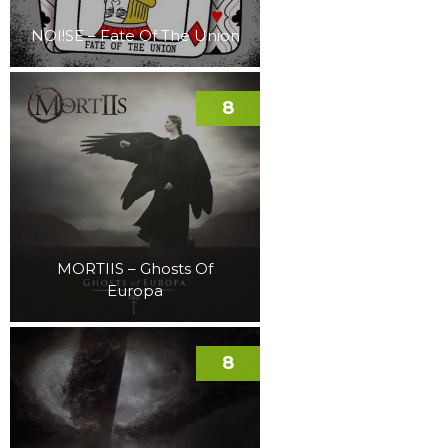
NOI!SE – Fate Of The Union
8
MORTIIS – Ghosts Of
Europa
8