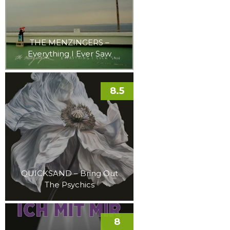
THE MENZINGERS –
Everything I Ever Saw
8.5
QUICKSAND – Bring Out
The Psychics
8