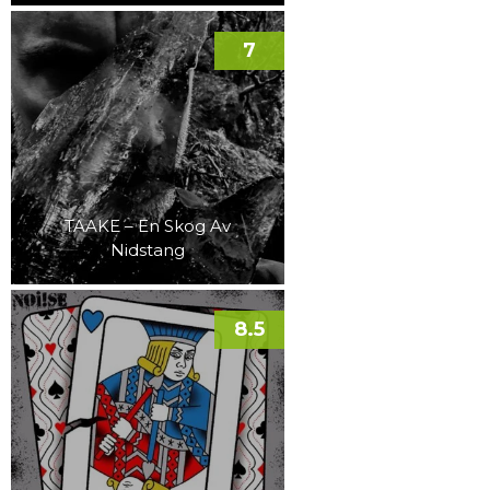
7
TAAKE – En Skog Av
Nidstang
8.5