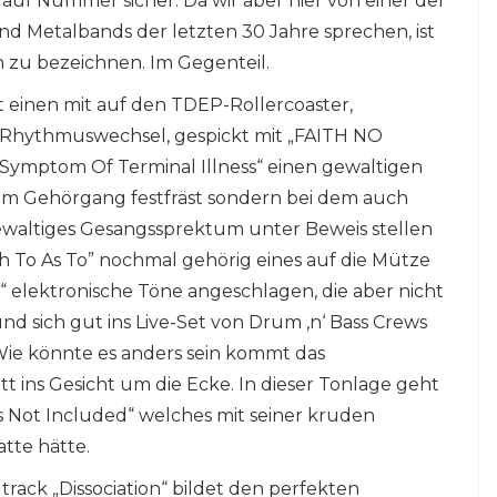
 auf Nummer sicher. Da wir aber hier von einer der
d Metalbands der letzten 30 Jahre sprechen, ist
h zu bezeichnen. Im Gegenteil.
einen mit auf den TDEP-Rollercoaster,
ig Rhythmuswechsel, gespickt mit „FAITH NO
ymptom Of Terminal Illness“ einen gewaltigen
 im Gehörgang festfräst sondern bei dem auch
gewaltiges Gesangssprektum unter Beweis stellen
 To As To” nochmal gehörig eines auf die Mütze
 elektronische Töne angeschlagen, die aber nicht
 sich gut ins Live-Set von Drum ‚n‘ Bass Crews
e könnte es anders sein kommt das
tt ins Gesicht um die Ecke. In dieser Tonlage geht
s Not Included“ welches mit seiner kruden
atte hätte.
rack „Dissociation“ bildet den perfekten