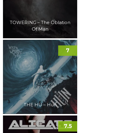
TOWERING – The Oblation
Of Man
7
THE HU – Hun
7.5