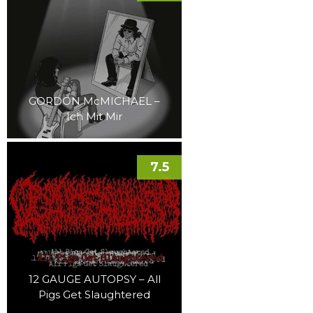
GORDON McMICHAEL –
Ich Mit Mir
7.5
12 GAUGE AUTOPSY – All
Pigs Get Slaughtered