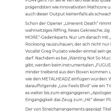
PLAN geht für seine Verhältnisse also quasi
prägendsten wie innovativsten Mathcore un
auch dieser Output keinenfalls als schwac
Schon der Opener „Limerent Death“ nimmt 
wahnwitziges Riffing, fieses Gekreische, z
MORE“-Gedenkparts. Nur um danach mit „S
Rocksong rauszuhauen, der sich nicht nur
Vocalist Greg Puciato wieder einmal sein 
darf. Nachdem es bei „Wanting Not So Much
gibt, werden beim instrumentalen „FUGUE“
minder treibend aus den Boxen kommen und
wie den METALHEADZ einfügen würden. Wi
darauffolgende „Low Feels Blvd“ wie ein Tri
es weiter bis zum eingängigeren „Apologie
Eingängigkeit das Zeug zum „Hit“ dieser Pl
Der von Streicharrangements geprägt Titelt