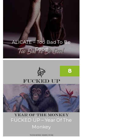
ALICATE – Too Bad To Be
Good
8
FUCKED UP – Year Of The
Monkey