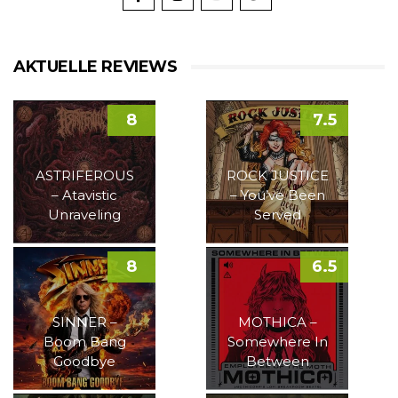
AKTUELLE REVIEWS
8
7.5
ASTRIFEROUS
ROCK JUSTICE
– Atavistic
– You’ve Been
Unraveling
Served
8
6.5
SINNER –
MOTHICA –
Boom Bang
Somewhere In
Goodbye
Between