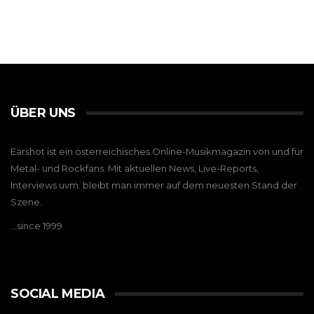
ÜBER UNS
Earshot ist ein österreichisches Online-Musikmagazin von und für
Metal- und Rockfans. Mit aktuellen News, Live-Reports,
Interviews uvm. bleibt man immer auf dem neuesten Stand der
Szene.
…since 1999
SOCIAL MEDIA