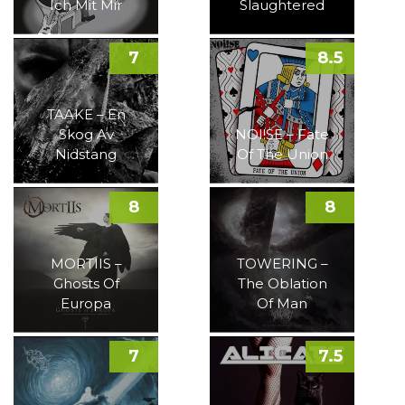
Ich Mit Mir
Slaughtered
7
8.5
TAAKE – En
Skog Av
NOI!SE – Fate
Nidstang
Of The Union
8
8
MORTIIS –
TOWERING –
Ghosts Of
The Oblation
Europa
Of Man
7
7.5