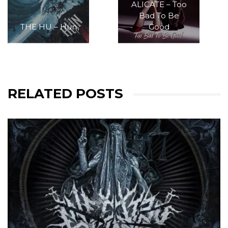
ALICATE – Too
Bad To Be
THE HU – Hun
Good
RELATED POSTS