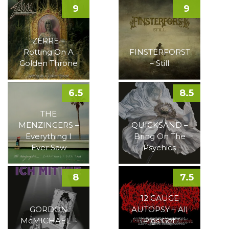
9
9
ZERRE –
Rotting On A
FINSTERFORST
Golden Throne
– Still
6.5
8.5
THE
MENZINGERS –
QUICKSAND –
Everything I
Bring On The
Ever Saw
Psychics
8
7.5
12 GAUGE
GORDON
AUTOPSY – All
McMICHAEL –
Pigs Get