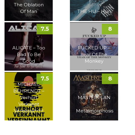
The Oblation
Of Man
THE HU – Hun
7.5
8
ALICATE – Too
FUCKED UP –
Bad To Be
Year Of The
Good
Monkey
7.5
8
MICHAEL
BEHRENDT –
Verhört
MASTERPLAN
Verkannt
–
Vereinnahmt
Metalmorphosis