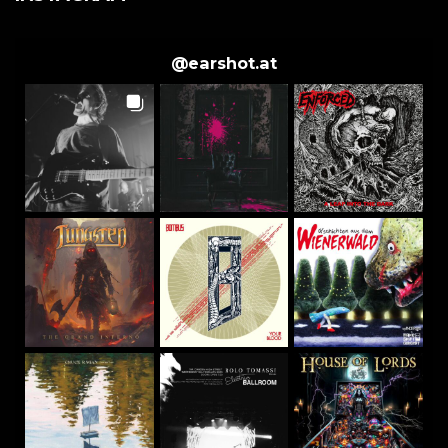
@
earshot.at