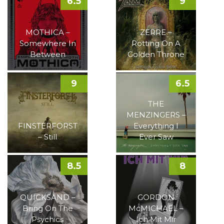
6.5
9
MOTHICA –
ZERRE –
Somewhere In
Rotting On A
Between
Golden Throne
9
6.5
THE
MENZINGERS –
FINSTERFORST
Everything I
– Still
Ever Saw
8.5
8
QUICKSAND –
GORDON
Bring On The
McMICHAEL –
Psychics
Ich Mit Mir