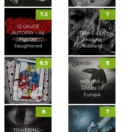
7.5
7
12 GAUGE
AUTOPSY – All
TAAKE – En
Pigs Get
Skog Av
Slaughtered
Nidstang
8.5
8
MORTIIS –
NOI!SE – Fate
Ghosts Of
Of The Union
Europa
8
7
TOWERING –