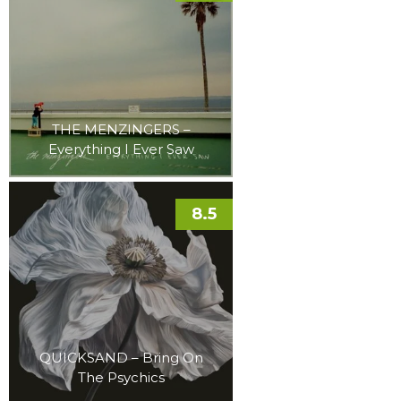
THE MENZINGERS –
Everything I Ever Saw
8.5
QUICKSAND – Bring On
The Psychics