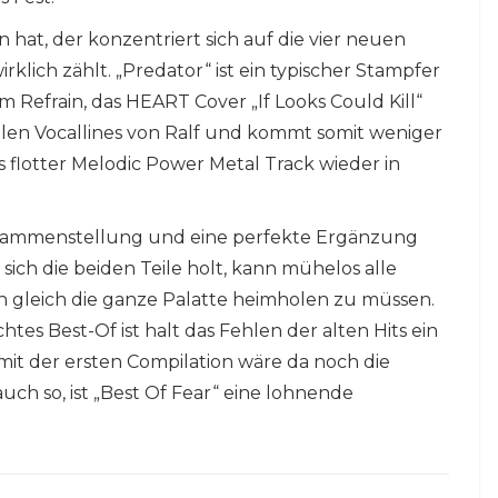
 hat, der konzentriert sich auf die vier neuen
irklich zählt. „Predator“ ist ein typischer Stampfer
 Refrain, das HEART Cover „If Looks Could Kill“
olen Vocallines von Ralf und kommt somit weniger
s flotter Melodic Power Metal Track wieder in
Zusammenstellung und eine perfekte Ergänzung
sich die beiden Teile holt, kann mühelos alle
 gleich die ganze Palatte heimholen zu müssen.
htes Best-Of ist halt das Fehlen der alten Hits ein
mit der ersten Compilation wäre da noch die
ch so, ist „Best Of Fear“ eine lohnende