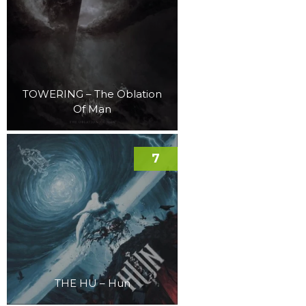
TOWERING – The Oblation
Of Man
7
THE HU – Hun