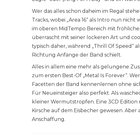
Wer das alles schon daheim im Regal stehen
Tracks, wobei „Area 16“ als Intro nun nicht w
im oberen MidTempo Bereich mit fröhlichem
überrascht mit seiner lockeren Art und co
typisch daher, während „Thrill Of Speed“ al
Richtung Anfänge der Band schielt.
Alles in allem eine mehr als gelungene 
zum ersten Best-Of „Metal Is Forever“. Wer 
Facetten der Band kennenlernen ohne sich
Für Neueinsteiger also perfekt. Als waschec
kleiner Wermutstropfen. Eine 3CD Edition 
Kirsche auf dem Eisbecher gewesen. Aber au
Anschaffung.