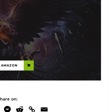
...
N AMAZON
hare on: