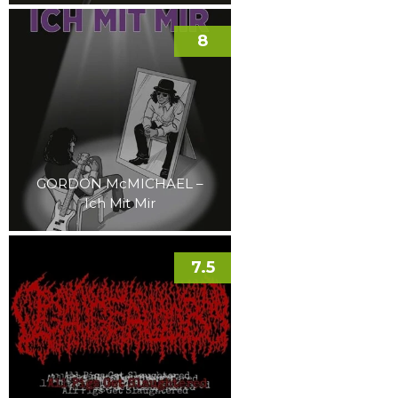
8
GORDON McMICHAEL –
Ich Mit Mir
7.5