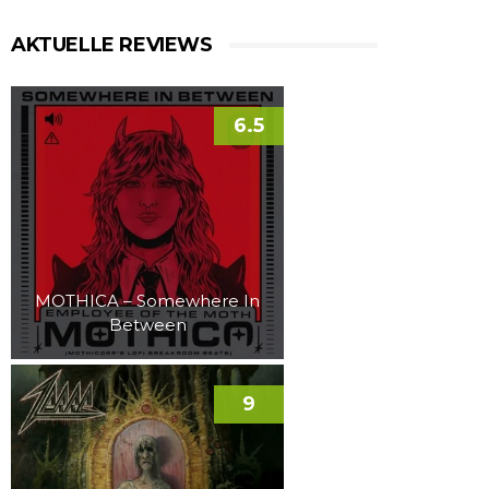
AKTUELLE REVIEWS
6.5
MOTHICA – Somewhere In
Between
9