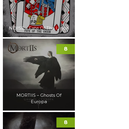
NOI!SE – Fate Of The Union
8
MORTIIS – Ghosts Of
Europa
8