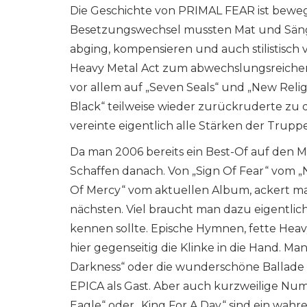
Die Geschichte von PRIMAL FEAR ist bewe
Besetzungswechsel mussten Mat und Säng
abging, kompensieren und auch stilistisch 
Heavy Metal Act zum abwechslungsreiche
vor allem auf „Seven Seals“ und „New Religi
Black“ teilweise wieder zurückruderte zu
vereinte eigentlich alle Stärken der Trup
Da man 2006 bereits ein Best-Of auf den Ma
Schaffen danach. Von „Sign Of Fear“ vom 
Of Mercy“ vom aktuellen Album, ackert ma
nächsten. Viel braucht man dazu eigentlic
kennen sollte. Epische Hymnen, fette Hea
hier gegenseitig die Klinke in die Hand. M
Darkness“ oder die wunderschöne Ballade 
EPICA als Gast. Aber auch kurzweilige Nu
Eagle“ oder „King For A Day“ sind ein wahre