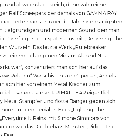
gt und abwechslungsreich, denn zahlreiche
er Ralf Scheepers, der damals von GAMMA RAY
veränderte man sich über die Jahre vom straighten
n, tiefgründigen und modernen Sound, den man
on“ verfolgte, aber spätestens mit „Delivering The
 den Wurzeln. Das letzte Werk „Rulebreaker“
pe zu einem gelungenen Mix aus Alt und Neu.
rkt warf, konzentriert man sich hier auf das
„New Religion“ Werk bis hin zum Opener „Angels
n sich hier von einem Metal Kracher zum
h nicht sagen, da man PRIMAL FEAR eigentlich
vy Metal Stampfer und flotte Banger geben sich
an höre nur den genialen Epos „Fighting The
„Everytime It Rains“ mit Simone Simmons von
mmern wie das Doublebass-Monster „Riding The
s Fest.