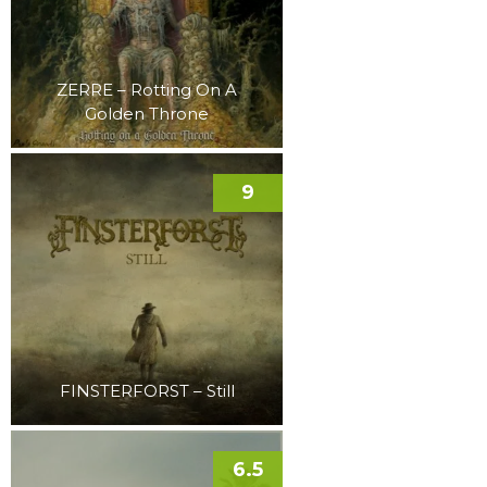
ZERRE – Rotting On A
Golden Throne
9
FINSTERFORST – Still
6.5