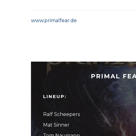
www.primalfear.de
PRIMAL FEA
LINEUP:
Ralf Scheepers
Mat Sinner
Tom Naumann