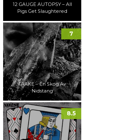
12 GAUGE AUTOPSY – All
Pigs Get Slaughtered
7
TAAKE – En Skog Av
Nidstang
8.5