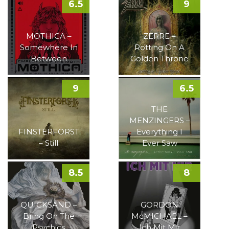
6.5
9
MOTHICA –
ZERRE –
Somewhere In
Rotting On A
Between
Golden Throne
9
6.5
THE
MENZINGERS –
FINSTERFORST
Everything I
– Still
Ever Saw
8.5
8
QUICKSAND –
GORDON
Bring On The
McMICHAEL –
Psychics
Ich Mit Mir