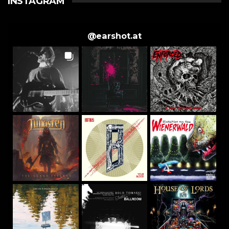
INSTAGRAM
@
earshot.at