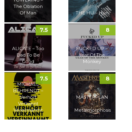
The Oblation
Of Man
THE HU – Hun
7.5
8
ALICATE – Too
FUCKED UP –
Bad To Be
Year Of The
Good
Monkey
7.5
8
MICHAEL
BEHRENDT –
Verhört
MASTERPLAN
Verkannt
–
Vereinnahmt
Metalmorphosis