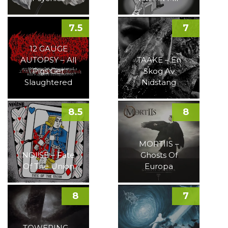
7.5
7
12 GAUGE
AUTOPSY – All
TAAKE – En
Pigs Get
Skog Av
Slaughtered
Nidstang
8.5
8
MORTIIS –
NOI!SE – Fate
Ghosts Of
Of The Union
Europa
8
7
TOWERING –