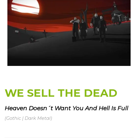
WE SELL THE DEAD
Heaven Doesn´t Want You And Hell Is Full
(Gothic | Dark Metal)