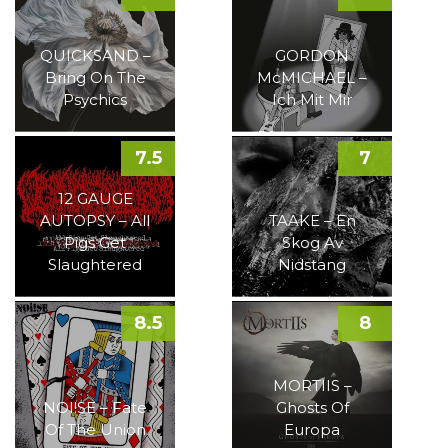
QUICKSAND –
GORDON
Bring On The
McMICHAEL –
Psychics
Ich Mit Mir
7.5
7
12 GAUGE
AUTOPSY – All
TAAKE – En
Pigs Get
Skog Av
Slaughtered
Nidstang
8.5
8
MORTIIS –
NOI!SE – Fate
Ghosts Of
Of The Union
Europa