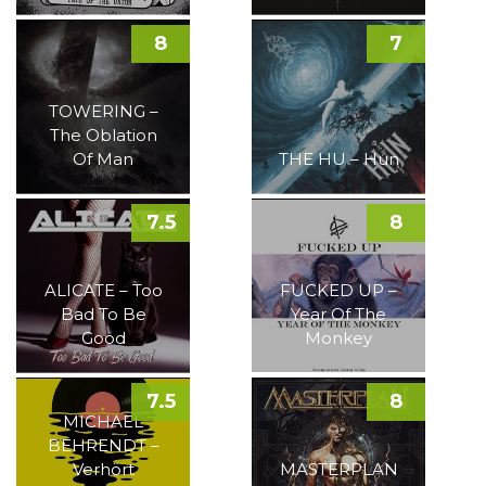
8
7
TOWERING –
The Oblation
Of Man
THE HU – Hun
7.5
8
ALICATE – Too
FUCKED UP –
Bad To Be
Year Of The
Good
Monkey
7.5
8
MICHAEL
BEHRENDT –
Verhört
MASTERPLAN