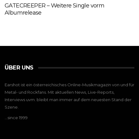
GATECREEPER – Weitere Single vorm
Albumrelease
ÜBER UNS
Earshot ist ein österreichisches Online-Musikmagazin von und für
Metal- und Rockfans. Mit aktuellen News, Live-Reports,
Interviews uvm. bleibt man immer auf dem neuesten Stand der
Szene.
…since 1999