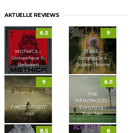
AKTUELLE REVIEWS
6.5
9
MOTHICA –
ZERRE –
Somewhere In
Rotting On A
Between
Golden Throne
9
6.5
THE
MENZINGERS –
FINSTERFORST
Everything I
– Still
Ever Saw
8.5
8