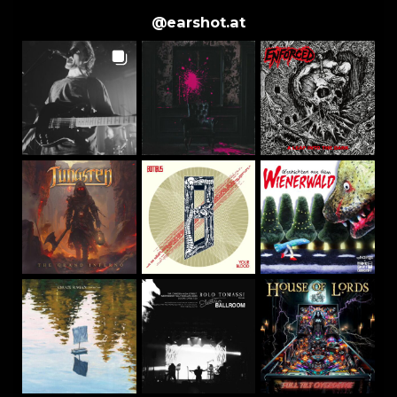
@
earshot.at