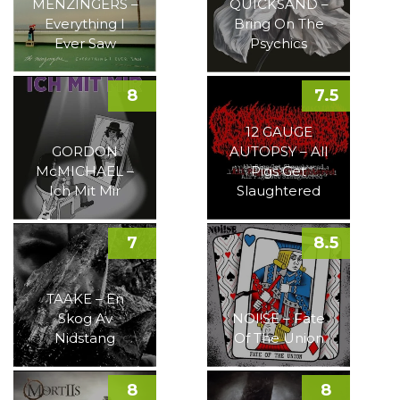
MENZINGERS –
QUICKSAND –
Everything I
Bring On The
Ever Saw
Psychics
8
7.5
12 GAUGE
GORDON
AUTOPSY – All
McMICHAEL –
Pigs Get
Ich Mit Mir
Slaughtered
7
8.5
TAAKE – En
Skog Av
NOI!SE – Fate
Nidstang
Of The Union
8
8