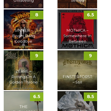
Unraveling
Served
8
6.5
SINNER –
MOTHICA –
Boom Bang
Somewhere In
Goodbye
Between
9
9
ZERRE –
Rotting On A
FINSTERFORST
Golden Throne
– Still
6.5
8.5
THE