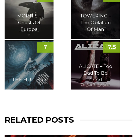
MORTIIS –
TOWERING –
Ghosts Of
The Oblation
Europa
Of Man
7
7.5
ALICATE – Too
Bad To Be
THE HU – Hun
Good
RELATED POSTS