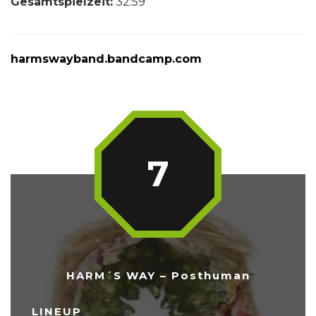
Gesamtspielzeit:
32:59
harmswayband.bandcamp.com
7
HARM´S WAY – Posthuman
LINEUP