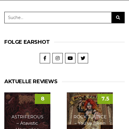
FOLGE EARSHOT
AKTUELLE REVIEWS
8
7.5
ASTRIFEROUS
ROCK JUSTICE
– Atavistic
– You’ve Been