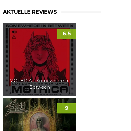
AKTUELLE REVIEWS
6.5
MOTHICA – Somewhere In
Between
9