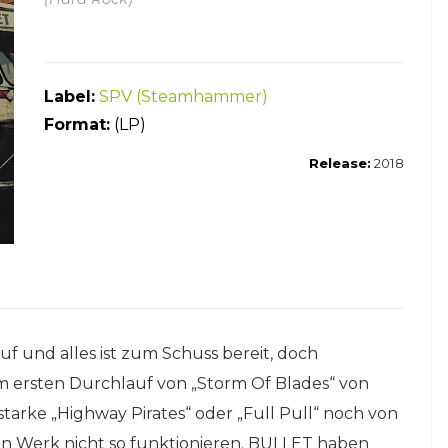
Label:
SPV (Steamhammer)
Form
at:
(LP)
Release:
2018
auf und alles ist zum Schuss bereit, doch
 ersten Durchlauf von „Storm Of Blades“ von
arke „Highway Pirates“ oder „Full Pull“ noch von
n Werk nicht so funktionieren. BULLET haben