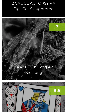
12 GAUGE AUTOPSY – All
Pigs Get Slaughtered
7
TAAKE – En Skog Av
Nidstang
8.5