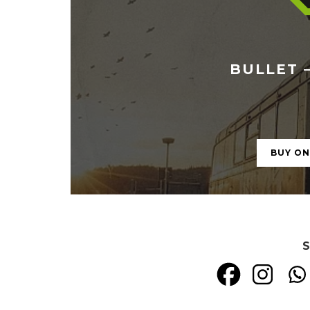
BULLET –
BUY O
S