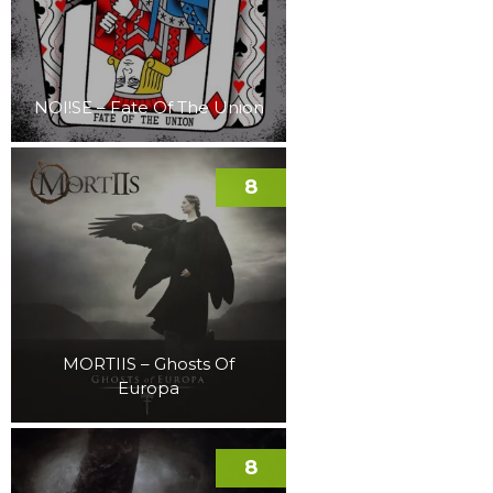
NOI!SE – Fate Of The Union
8
MORTIIS – Ghosts Of
Europa
8