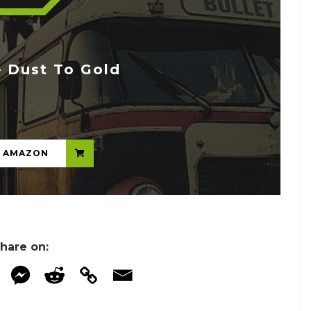
 Dust To Gold
...
N AMAZON
hare on: