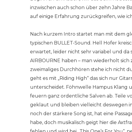
inzwischen auch schon über zehn Jahre B
auf einige Erfahrung zurückgreifen, wie ic
Nach kurzem Intro startet man mit dem gl
typischen BULLET-Sound. Hell Hofer kreischt
erwartet, leider nicht sehr variabel und d
AIRBOURNE haben – man wiederholt sich zu 
zweimaliges Durchhören stehe ich nicht du
geht es mit „Riding High“ das sich nur Gi
unterscheidet. Föhnwelle Hampus Klang u
feuern ganz ordentliche Salven ab. Teile 
geklaut und bleiben vielleicht deswegen i
noch der stärkere Song ist, hat eine Passag
habe, doch musikalisch geigt hier die Axtf
fehlen und wird bei „This One’s For You“, ne