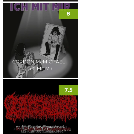
8
GORDON McMICHAEL –
Ich Mit Mir
7.5