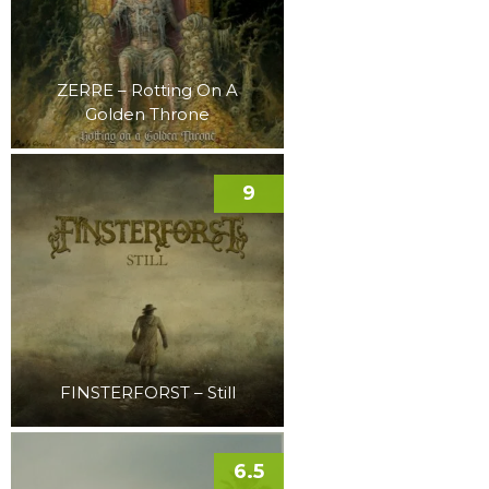
ZERRE – Rotting On A
Golden Throne
9
FINSTERFORST – Still
6.5