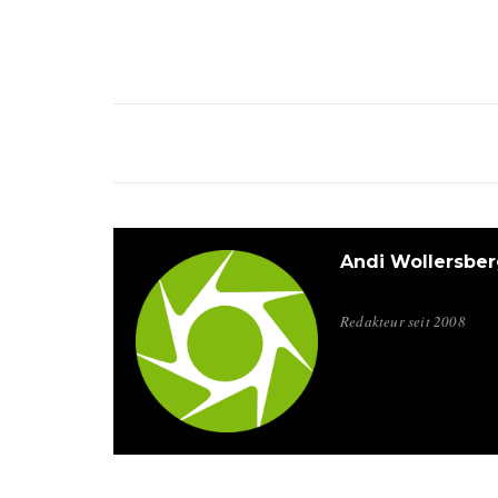
Andi Wollersber
Redakteur seit 2008