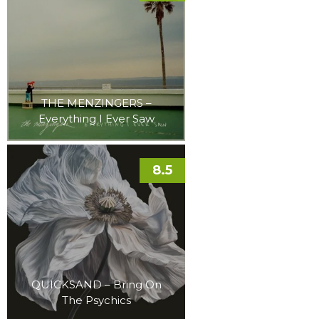
THE MENZINGERS –
Everything I Ever Saw
8.5
QUICKSAND – Bring On
The Psychics