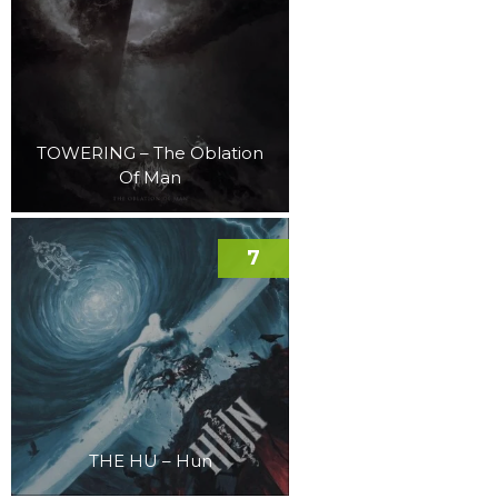
TOWERING – The Oblation
Of Man
7
THE HU – Hun