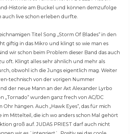
and-Historie am Buckel und können demzufolge
h auch live schon erleben durfte.
eichnamigen Titel Song „Storm Of Blades“ in den
 giftig in das Mikro und klingt so wie man es
a sind wir schon beim Problem dieser Band das auch
oft. Klingt alles sehr ähnlich und mehr als
rch, obwohl ich die Jungs eigentlich mag. Weiter
tarren-technisch von der vorigen Nummer
nd der neue Mann an der Axt Alexander Lyrbo
von „Tornado“ wurden ganz frech von AC/DC
m Ohr hängen. Auch „Hawk Eyes“, das für mich
e im Mittelteil, die ich wo anders schon Mal gehört
raktion groß auf. JUDAS PRIEST darf auch nicht
nnen wir es `integriert`. Positiv sei das coole