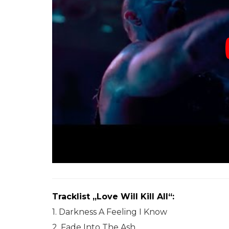
Tracklist „Love Will Kill All“:
1. Darkness A Feeling I Know
2. Fade Into The Ash