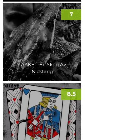
7
TAAKE – En Skog Av
Nidstang
8.5