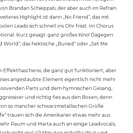
on Brandan Schieppati, der aber auch im Refrain
iteres Highlight ist dann „No Friend“, das mit
en Leads sich schnell ins Ohr frisst. Im Chorus
tional. Kurz gesagt: ganz großes Kino! Dagegen
 World“, das hektische „Buried“ oder „Set Me
Effekthascherei, die ganz gut funktioniert, aber
ieses angestaubte Element eigentlich nicht mehr
 groovenden Parts und dem hymnischen Gesang,
ggressiver und richtig fies aus den Boxen, denn
 von so mancher schwarzmetallischen Größe
fe“ trauen sich die Amerikaner etwas mehr aus
mehr Raum und Marta auch an einige Leadvocals,
Nach nicht mal 40 Minuten geballte Wut und