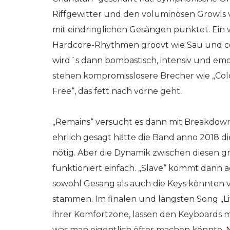
Riffgewitter und den voluminösen Growls v
mit eindringlichen Gesängen punktet. Ein we
Hardcore-Rhythmen groovt wie Sau und cool
wird´s dann bombastisch, intensiv und emo
stehen kompromisslosere Brecher wie „Cold
Free“, das fett nach vorne geht.
„Remains“ versucht es dann mit Breakdown-
ehrlich gesagt hätte die Band anno 2018 d
nötig. Aber die Dynamik zwischen diesen
funktioniert einfach. „Slave“ kommt dann a
sowohl Gesang als auch die Keys könnten
stammen. Im finalen und längsten Song „Li
ihrer Komfortzone, lassen den Keyboards 
was man eigentlich öfter machen könnte. 