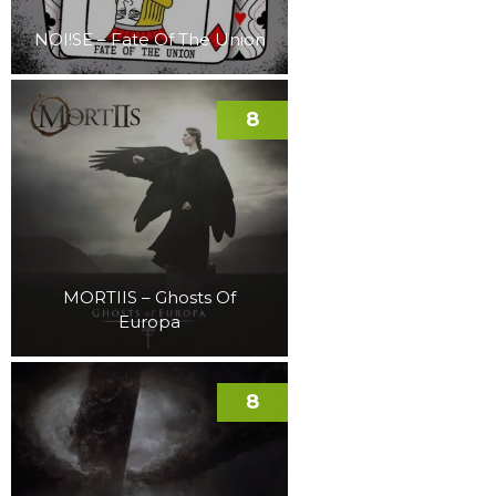
NOI!SE – Fate Of The Union
8
MORTIIS – Ghosts Of
Europa
8