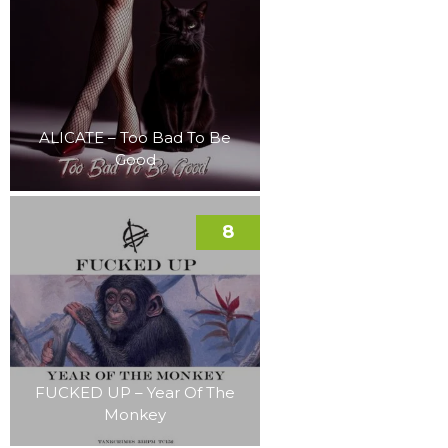
ALICATE – Too Bad To Be
Good
8
FUCKED UP – Year Of The
Monkey