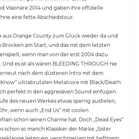
 Visionäre 2014 und gaben ihre offizielle
hne eine fette Abschiedstour.
me aus Orange County zum Glück wieder da und
ten Brocken am Start, und das mit dem letzten
enspielt, wenn man von der erst 2004 dazu
t. Und es ist als wären BLEEDING THROUGH nie
 erneut nach dem düsteren Intro mit dem
I Know“ ultrabrutalen Metalcore mit Black/Death
ch perfekt in den aggressiven Sound einfügen.
ufe des neuen Werkes etwas sperrig ausfielen,
 Ohr, wenn auch „End Us“ mit coolen
frain schon seinen Charme hat. Doch „Dead Eyes“
s schon so manch Klassiker der Marke „Sister
geklänge leiten ein, verschmelzen mit heftigem