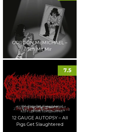
GORDON McMICHAEL –
Ich Mit Mir
7.5
12 GAUGE AUTOPSY – All
Pigs Get Slaughtered