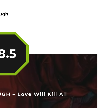
ugh
8.5
 – Love Will Kill All