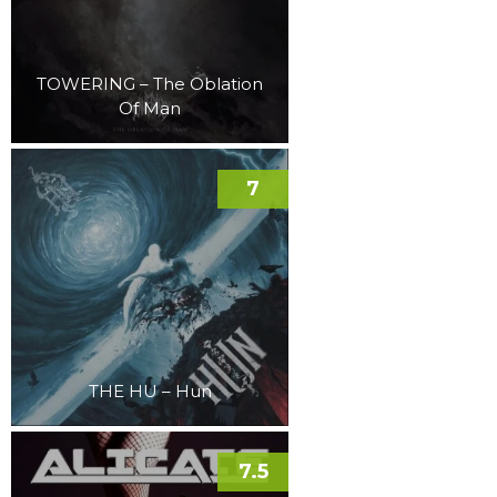
TOWERING – The Oblation
Of Man
7
THE HU – Hun
7.5