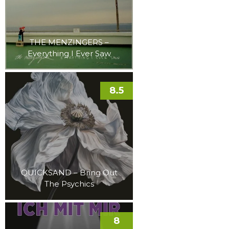
THE MENZINGERS –
Everything I Ever Saw
8.5
QUICKSAND – Bring Out
The Psychics
8