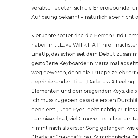
verabschiedeten sich die Energiebündel und
Auflösung bekannt – natürlich aber nicht o
Vier Jahre später sind die Herren und Da
haben mit „Love Will Kill All“ ihren nächs
LineUp, das schon seit dem Debüt zusamm
gestoßene Keyboarderin Marta mal absieh
weg gewesen, denn die Truppe zelebriert
deprimierenden Titel „Darkness A Feeling 
Elementen und den prägenden Keys, die si
Ich muss zugeben, dass die ersten Durchlä
denn erst „Dead Eyes“ geht richtig gut ins
Tempiwechsel, viel Groove und cleanem Re
nimmt mich als erster Song gefangen, wie e
Charlatan“ geschafft hat. Symphonische Or