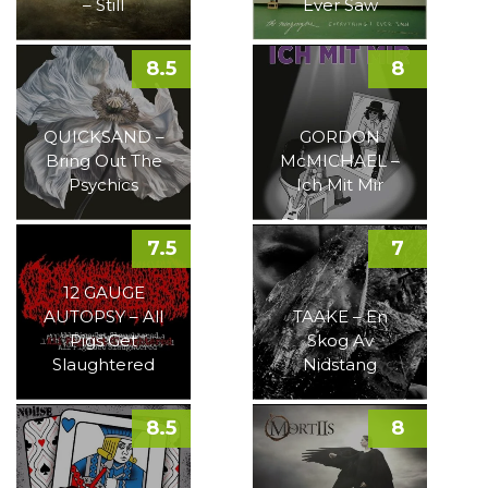
– Still
Ever Saw
8.5
8
QUICKSAND –
GORDON
Bring Out The
McMICHAEL –
Psychics
Ich Mit Mir
7.5
7
12 GAUGE
AUTOPSY – All
TAAKE – En
Pigs Get
Skog Av
Slaughtered
Nidstang
8.5
8