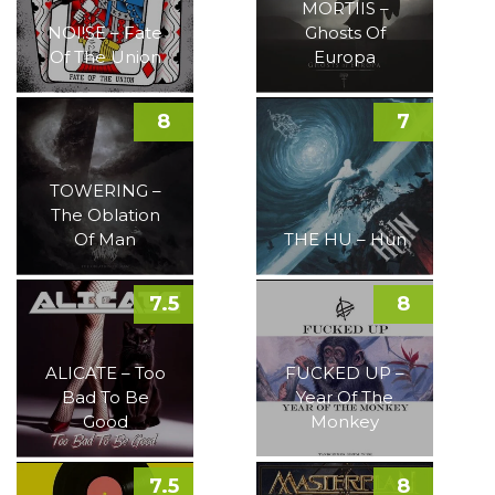
MORTIIS –
NOI!SE – Fate
Ghosts Of
Of The Union
Europa
8
7
TOWERING –
The Oblation
Of Man
THE HU – Hun
7.5
8
ALICATE – Too
FUCKED UP –
Bad To Be
Year Of The
Good
Monkey
7.5
8