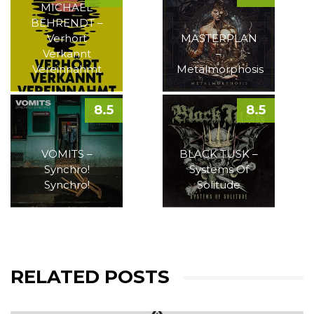
MICHAEL
BEHRENDT –
Verhört
MASTERPLAN
Verkannt
–
Vereinnahmt
Metalmorphosis
8.5
8.5
VOMITS –
BLACK TUSK –
Synchro!
Systems Of
Synchro!
Solitude
RELATED POSTS