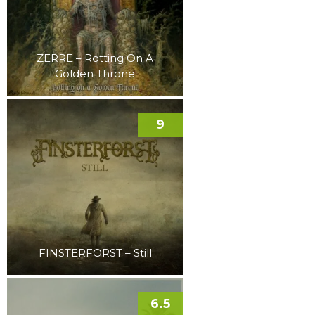
ZERRE – Rotting On A
Golden Throne
9
FINSTERFORST – Still
6.5