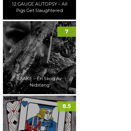
12 GAUGE AUTOPSY – All
Pigs Get Slaughtered
7
TAAKE – En Skog Av
Nidstang
8.5