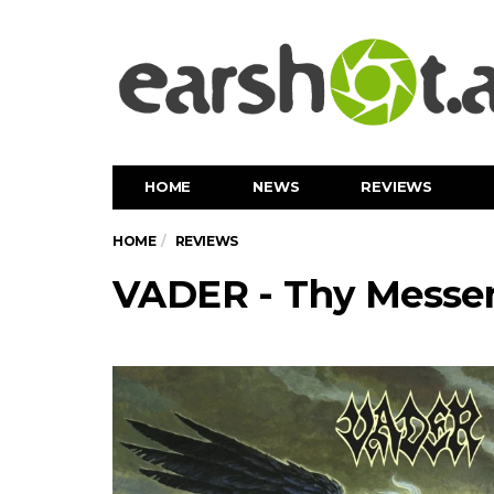
HOME
NEWS
REVIEWS
HOME
REVIEWS
VADER - Thy Messe