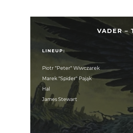
VADER – 
LINEUP:
Piotr "Peter" Wiwczarek
Marek "Spider" Pająk
Hal
James Stewart