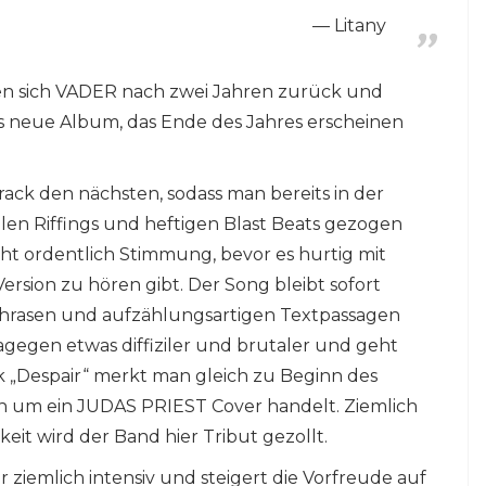
Litany
en sich VADER nach zwei Jahren zurück und
 neue Album, das Ende des Jahres erscheinen
Track den nächsten, sodass man bereits in der
len Riffings und heftigen Blast Beats gezogen
cht ordentlich Stimmung, bevor es hurtig mit
Version zu hören gibt. Der Song bleibt sofort
 Phrasen und aufzählungsartigen Textpassagen
dagegen etwas diffiziler und brutaler und geht
k „Despair“ merkt man gleich zu Beginn des
ich um ein JUDAS PRIEST Cover handelt. Ziemlich
it wird der Band hier Tribut gezollt.
r ziemlich intensiv und steigert die Vorfreude auf