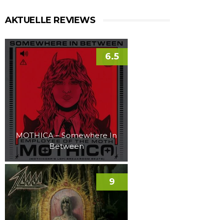
AKTUELLE REVIEWS
6.5
MOTHICA – Somewhere In
Between
9