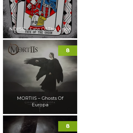
NOI!SE – Fate Of The Union
8
MORTIIS – Ghosts Of
Europa
8