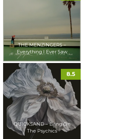
THE MENZINGERS –
Everything I Ever Saw
8.5
QUICKSAND – Bring On
The Psychics