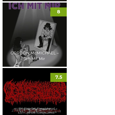
8
GORDON McMICHAEL –
Ich Mit Mir
7.5