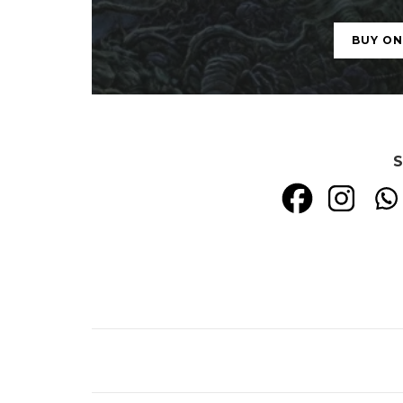
BUY O
S