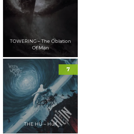
TOWERING – The Oblation
Of Man
7
THE HU – Hun