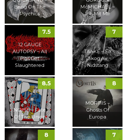
Bring On The
McMICHAEL –
Psychics
Ich Mit Mir
7.5
7
12 GAUGE
AUTOPSY – All
TAAKE – En
Pigs Get
Skog Av
Slaughtered
Nidstang
8.5
8
MORTIIS –
NOI!SE – Fate
Ghosts Of
Of The Union
Europa
8
7