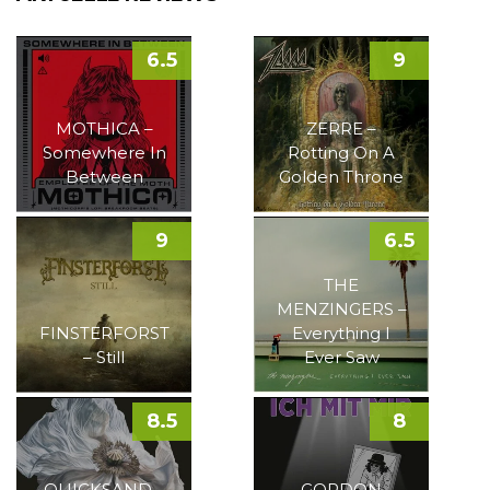
6.5
9
MOTHICA –
ZERRE –
Somewhere In
Rotting On A
Between
Golden Throne
9
6.5
THE
MENZINGERS –
FINSTERFORST
Everything I
– Still
Ever Saw
8.5
8
QUICKSAND –
GORDON