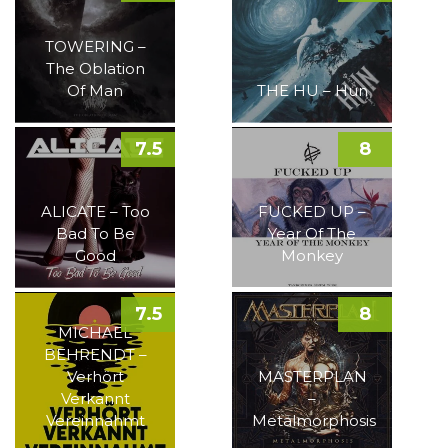
TOWERING –
The Oblation
Of Man
THE HU – Hun
7.5
8
ALICATE – Too
FUCKED UP –
Bad To Be
Year Of The
Good
Monkey
7.5
8
MICHAEL
BEHRENDT –
Verhört
MASTERPLAN
Verkannt
–
Vereinnahmt
Metalmorphosis