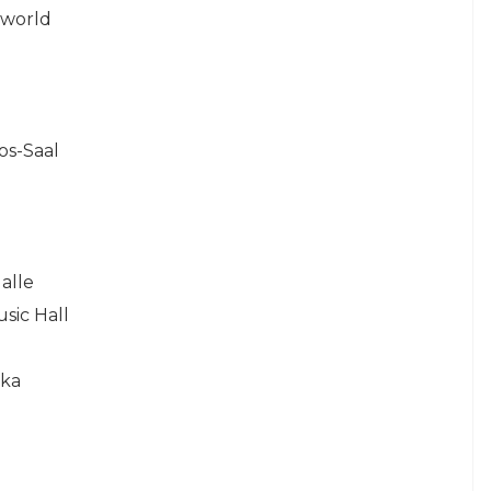
rworld
os-Saal
alle
sic Hall
dka