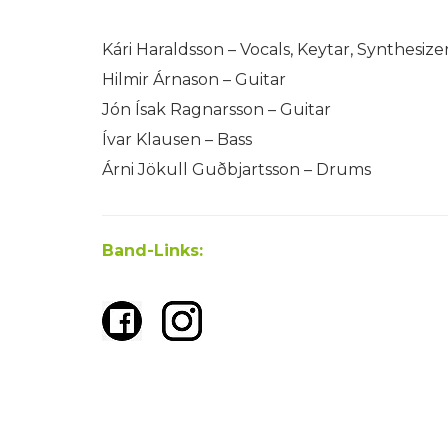
Kári Haraldsson – Vocals, Keytar, Synthesize
Hilmir Árnason – Guitar
Jón Ísak Ragnarsson – Guitar
Ívar Klausen – Bass
Árni Jökull Guðbjartsson – Drums
Band-Links: