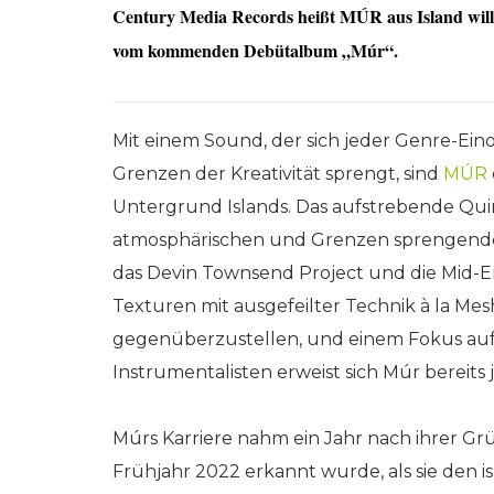
Century Media Records heißt MÚR aus Island will
vom kommenden Debütalbum „Múr“.
Mit einem Sound, der sich jeder Genre-Eino
Grenzen der Kreativität sprengt, sind
MÚR
Untergrund Islands. Das aufstrebende Quin
atmosphärischen und Grenzen sprengenden M
das Devin Townsend Project und die Mid-E
Texturen mit ausgefeilter Technik à la 
gegenüberzustellen, und einem Fokus auf
Instrumentalisten erweist sich Múr bereits 
Múrs Karriere nahm ein Jahr nach ihrer Grü
Frühjahr 2022 erkannt wurde, als sie den