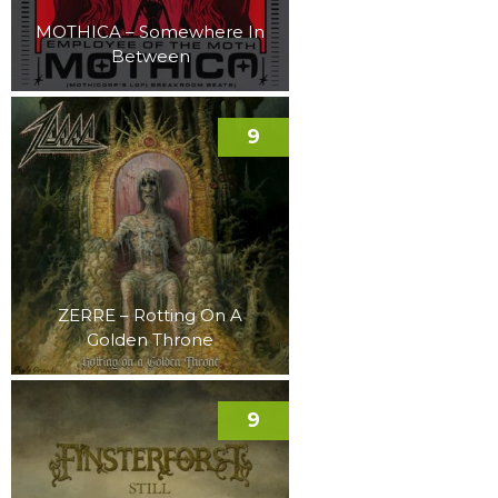
MOTHICA – Somewhere In
Between
9
ZERRE – Rotting On A
Golden Throne
9