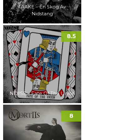
TAAKE – En Skog Av
Nidstang
8.5
NOI!SE – Fate Of The Union
8