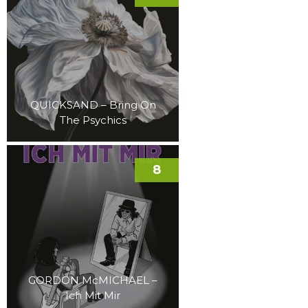
QUICKSAND – Bring On
The Psychics
8
GORDON McMICHAEL –
Ich Mit Mir