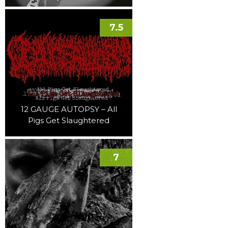
7.5
12 GAUGE AUTOPSY – All
Pigs Get Slaughtered
7