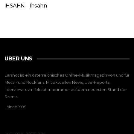
IHSAHN – Ihsahn
ÜBER UNS
Earshot ist ein österreichisches Online-Musikmagazin von und für
Metal- und Rockfans. Mit aktuellen News, Live-Reports,
Interviews uvm. bleibt man immer auf dem neuesten Stand der
Szene.
…since 1999