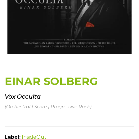
EINAR SOLBERG
Vox Occulta
(Orchestral | Score | Progressive Rock)
Label:
InsideOut