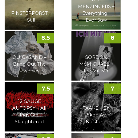
MENZINGERS –
FINSTERFORST
Everything I
– Still
Ever Saw
8.5
8
QUICKSAND –
GORDON
Bring Out The
McMICHAEL –
Psychics
Ich Mit Mir
7.5
7
12 GAUGE
AUTOPSY – All
TAAKE – En
Pigs Get
Skog Av
Slaughtered
Nidstang