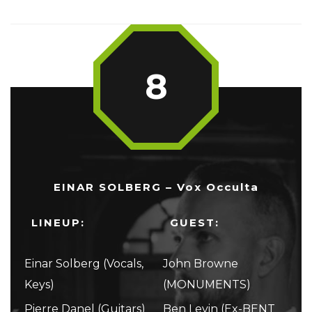
8
EINAR SOLBERG – Vox Occulta
LINEUP:
GUEST:
Einar Solberg (Vocals,
John Browne
Keys)
(MONUMENTS)
Pierre Danel (Guitars)
Ben Levin (Ex-BENT