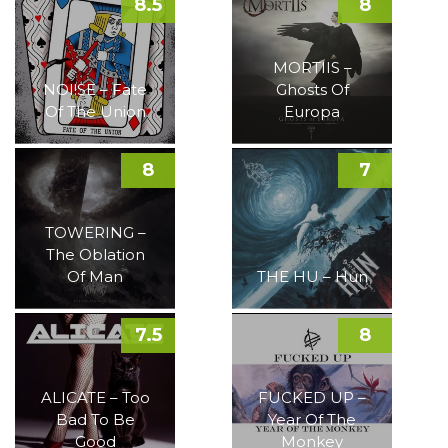
8.5
8
MORTIIS –
NOI!SE – Fate
Ghosts Of
Of The Union
Europa
8
7
TOWERING –
The Oblation
Of Man
THE HU – Hun
7.5
8
ALICATE – Too
FUCKED UP –
Bad To Be
Year Of The
Good
Monkey