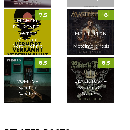
7.5
8
MICHAEL
BEHRENDT –
Verhört
MASTERPLAN
Verkannt
–
Vereinnahmt
Metalmorphosis
8.5
8.5
VOMITS –
BLACK TUSK –
Synchro!
Systems Of
Synchro!
Solitude