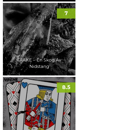
7
TAAKE – En Skog Av
Nidstang
8.5