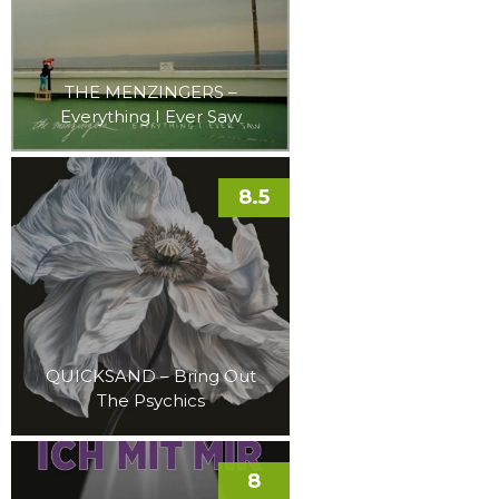
THE MENZINGERS –
Everything I Ever Saw
8.5
QUICKSAND – Bring Out
The Psychics
8