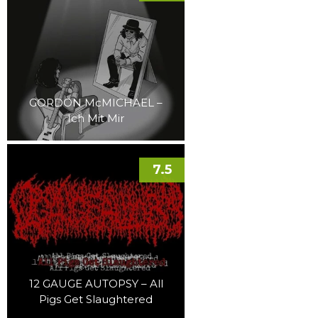
GORDON McMICHAEL –
Ich Mit Mir
7.5
12 GAUGE AUTOPSY – All
Pigs Get Slaughtered