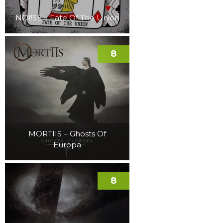
NOI!SE – Fate Of The Union
8
MORTIIS – Ghosts Of
Europa
8