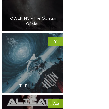
TOWERING – The Oblation
Of Man
7
THE HU – Hun
7.5