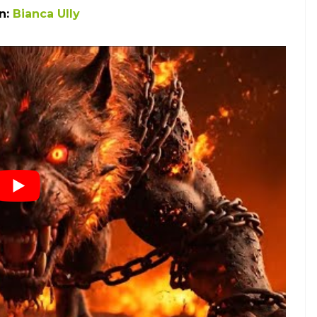
n:
Bianca Ully