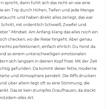
 spricht, dann fühlt sich das nicht an wie eine
ie ein Trip durch Höhen, Tiefen und jede Menge
getaucht und haben direkt alles zerlegt, das war
 Schritt, mit ordentlich Schweiß, Zweifel und
ter“-Mindset. Am Anfang klang das alles noch ein
t noch checken, wo die Reise hingeht. Aber genau
ichts perfektioniert, einfach ehrlich. Du hörst da
und so einem unterschwelligen emotionalen
ern sich langsam in deinen Kopf frisst. Mit der Zeit
htig gefunden. Da kommt dieser fette, moderne
Härte und Atmosphäre pendelt. Die Riffs drücken
und über allem liegt oft so eine Stimmung, die
kt. Das ist kein stumpfes Draufhauen, da steckt
trotzdem alles
Art.