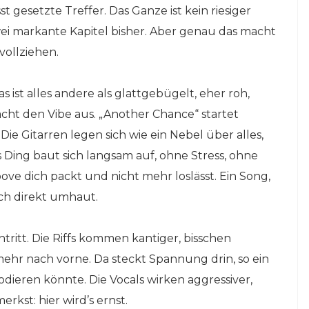
 gesetzte Treffer. Das Ganze ist kein riesiger
wei markante Kapitel bisher. Aber genau das macht
vollziehen.
 ist alles andere als glattgebügelt, eher roh,
cht den Vibe aus. „Another Chance“ startet
ie Gitarren legen sich wie ein Nebel über alles,
as Ding baut sich langsam auf, ohne Stress, ohne
ve dich packt und nicht mehr loslässt. Ein Song,
ich direkt umhaut.
htritt. Die Riffs kommen kantiger, bisschen
ehr nach vorne. Da steckt Spannung drin, so ein
odieren könnte. Die Vocals wirken aggressiver,
rkst: hier wird’s ernst.