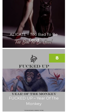
ALICATE – Too Bad To Be
Good
8
FUCKED UP – Year Of The
Monkey