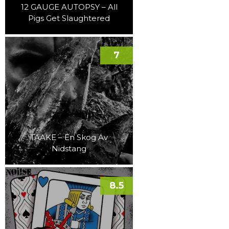
12 GAUGE AUTOPSY – All
Pigs Get Slaughtered
7
TAAKE – En Skog Av
Nidstang
8.5