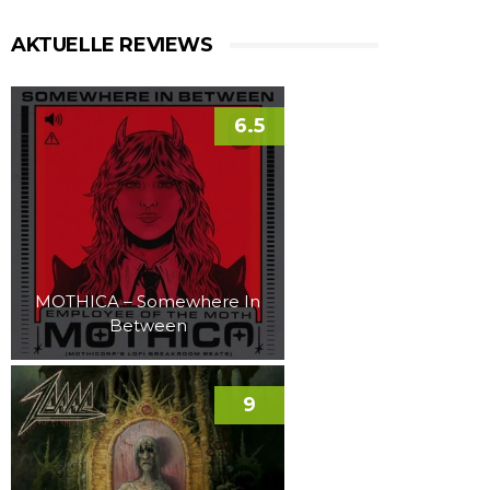
AKTUELLE REVIEWS
6.5
MOTHICA – Somewhere In
Between
9