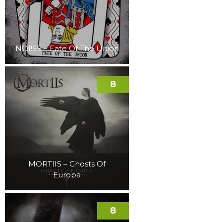
NOI!SE – Fate Of The Union
8
MORTIIS – Ghosts Of
Europa
8