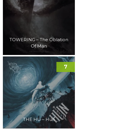
TOWERING – The Oblation
Of Man
7
THE HU – Hun