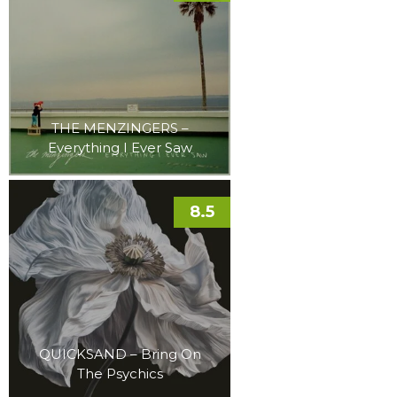
THE MENZINGERS –
Everything I Ever Saw
8.5
QUICKSAND – Bring On
The Psychics