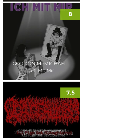
8
GORDON McMICHAEL –
Ich Mit Mir
7.5