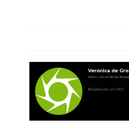
Veronica de Gro
Editor | Social Media Mana
Redakteurin seit 2015