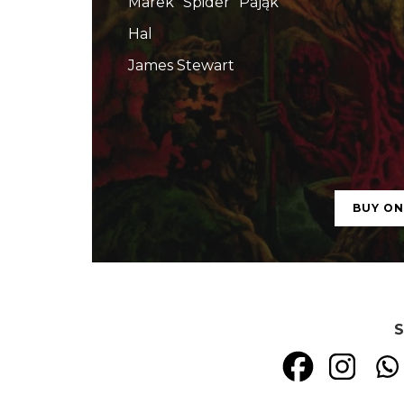
Marek "Spider" Pająk
Hal
James Stewart
BUY O
S