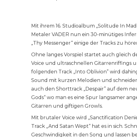
Mit ihrem 16. Studioalbum „Solitude In Ma
Metaler VADER nun ein 30-minütiges Inferno
„Thy Messenger“ einige der Tracks zu höre
Ohne langes Vorspiel startet auch gleich 
Voice und ultraschnellen Gitarrenriffing
folgenden Track „Into Oblivion” wird dahi
Sound mit kurzen Melodien und schneiden
auch den Shorttrack „Despair” auf dem ne
Gods“ wo man es eine Spur langsamer ange
Gitarren und giftigen Growls.
Mit brutaler Voice wird „Sanctification D
Track „And Satan Wept“ hat es in sich. Schn
Geschwindigkeit in den Song und lassen be