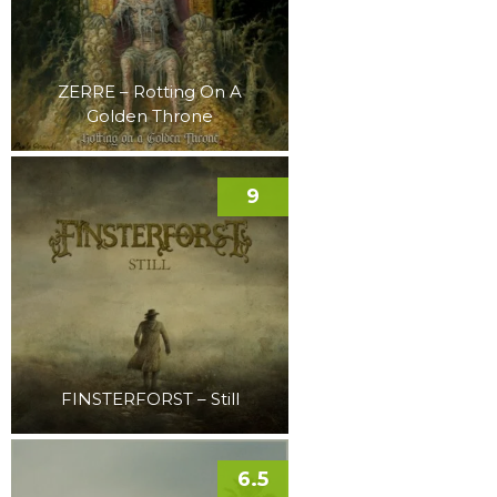
ZERRE – Rotting On A
Golden Throne
9
FINSTERFORST – Still
6.5