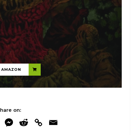
...
N AMAZON
hare on: