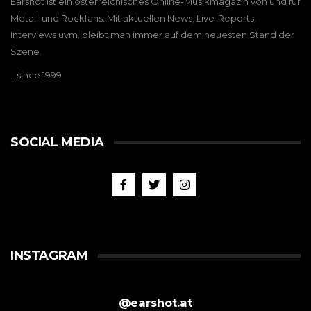
Earshot ist ein österreichisches Online-Musikmagazin von und für
Metal- und Rockfans. Mit aktuellen News, Live-Reports,
Interviews uvm. bleibt man immer auf dem neuesten Stand der
Szene.
…since 1999
SOCIAL MEDIA
INSTAGRAM
@
earshot.at