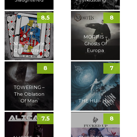
8.5
8
MORTIIS –
NOI!SE – Fate
Ghosts Of
Of The Union
Europa
8
7
TOWERING –
The Oblation
Of Man
THE HU – Hun
7.5
8