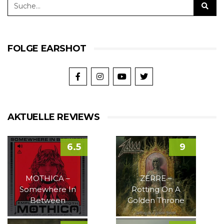
FOLGE EARSHOT
AKTUELLE REVIEWS
6.5
9
MOTHICA –
ZERRE –
Somewhere In
Rotting On A
Between
Golden Throne