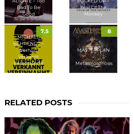
ALICATE – Too
FUCKED UP –
Bad To Be
Year Of The
Good
Monkey
7.5
8
MICHAEL
BEHRENDT –
Verhört
MASTERPLAN
Verkannt
–
Vereinnahmt
Metalmorphosis
RELATED POSTS