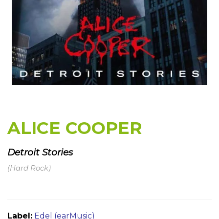
ALICE COOPER
Detroit Stories
(Hard Rock)
Label:
Edel (earMusic)