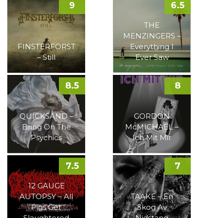
9
6.5
THE
MENZINGERS –
FINSTERFORST
Everything I
– Still
Ever Saw
8.5
8
QUICKSAND –
GORDON
Bring On The
McMICHAEL –
Psychics
Ich Mit Mir
7.5
7
12 GAUGE
AUTOPSY – All
TAAKE – En
Pigs Get
Skog Av
Slaughtered
Nidstang