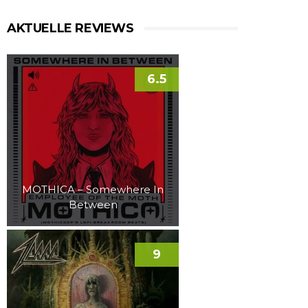
AKTUELLE REVIEWS
6.5
MOTHICA – Somewhere In
Between
9