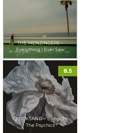
THE MENZINGERS –
Everything I Ever Saw
8.5
QUICKSAND – Bring On
The Psychics