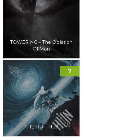
TOWERING – The Oblation
Of Man
7
THE HU – Hun