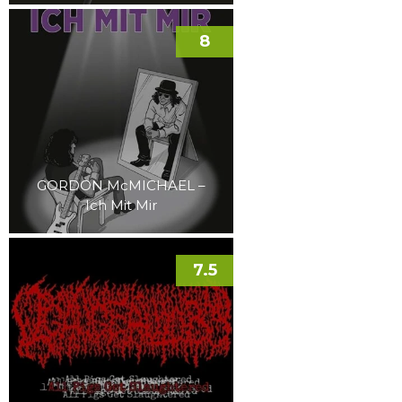
8
GORDON McMICHAEL –
Ich Mit Mir
7.5