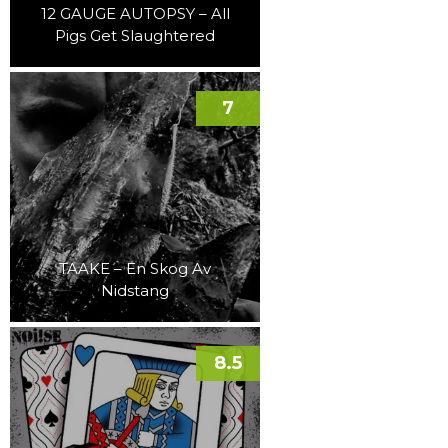
12 GAUGE AUTOPSY – All
Pigs Get Slaughtered
7
TAAKE – En Skog Av
Nidstang
8.5