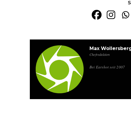
S
Max Wollersber
Chefredaktion
Bei Earshot seit 2007