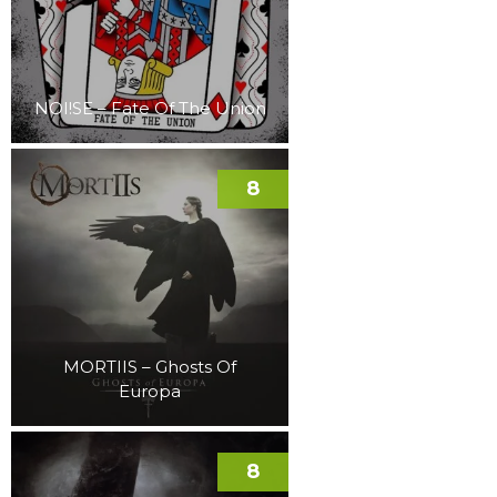
NOI!SE – Fate Of The Union
8
MORTIIS – Ghosts Of
Europa
8