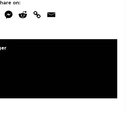
hare on:
ger