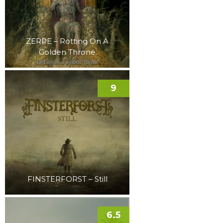
ZERRE – Rotting On A
Golden Throne
9
FINSTERFORST – Still
6.5